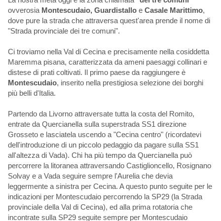
ovverosia
Montescudaio, Guardistallo
e
Casale Marittimo
,
dove pure la strada che attraversa quest'area prende il nome di
"Strada provinciale dei tre comuni".
Ci troviamo nella Val di Cecina e precisamente nella cosiddetta
Maremma pisana, caratterizzata da ameni paesaggi collinari e
distese di prati coltivati. Il primo paese da raggiungere è
Montescudaio
, inserito nella prestigiosa selezione dei borghi
più belli d'Italia.
Partendo da Livorno attraversate tutta la costa del Romito,
entrate da Quercianella sulla superstrada SS1 direzione
Grosseto e lasciatela uscendo a "Cecina centro" (ricordatevi
dell'introduzione di un piccolo pedaggio da pagare sulla SS1
all'altezza di Vada). Chi ha più tempo da Quercianella può
percorrere la litoranea attraversando Castiglioncello, Rosignano
Solvay e a Vada seguire sempre l'Aurelia che devia
leggermente a sinistra per Cecina. A questo punto seguite per le
indicazioni per Montescudaio percorrendo la SP29 (la Strada
provinciale della Val di Cecina), ed alla prima rotatoria che
incontrate sulla SP29 seguite sempre per Montescudaio