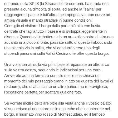
entrando nella SP28 (la Strada dei tre comuni). La strada non
presenta alcuna difficoltà di sorta, ed anche la "salita" per
raggiungere il paese è tutt'altro che impegnativa, con curve ad
ampia visuale e manto stradale in buone condizioni.
Consiglio di visitare il borgo dalla parte più alta con la via
centrale che taglia tutto il paese e si sviluppa leggermente in
discesa. Quando vi imbatterete in un arco alla vostra destra con
accanto una piccola fonte, passate sotto di questo imboccando
una piccola via in salita, che vi condurrà verso uno degli
stupendi panorami sulla Val di Cecina che offre questo borgo.
Una volta tornati sulla via principale oltrepassate un altro arco
sulla vostra destra, seguendo le indicazioni per una torre.
Arriverete ad una terrazza con alle spalle una chiesa (al
momento del mio passaggio erano in atto su questa dei lavori di
restauro), che si affaccia su un altro panorama meraviglioso,
l'occasione perfetta per scattare qualche foto.
Se vorrete inoltre deliziare oltre alla vista anche il vostro palato,
vi suggerisco di degustare nelle enoteche che incontrerete nel
borgo, il rinomato vino rosso di Montescudaio, ed il famoso