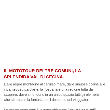
IL MOTOTOUR DEI TRE COMUNI, LA
SPLENDIDA VAL DI CECINA
Dalle aspre montagne al ceruleo mare, dalle sinuose colline alle
incantevoli città d'arte, la Toscana è una regione tutta da
scoprire, dove si fondono in un unico spazio tutti gli elementi
che stimolano la fantasia ed il desiderio del viaggiatore.
La nostra meta oggi è la zona chiamata
"dei tre comuni"