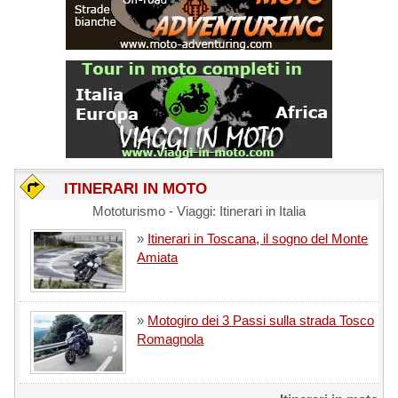
ITINERARI IN MOTO
Mototurismo - Viaggi: Itinerari in Italia
»
Itinerari in Toscana, il sogno del Monte
Amiata
»
Motogiro dei 3 Passi sulla strada Tosco
Romagnola