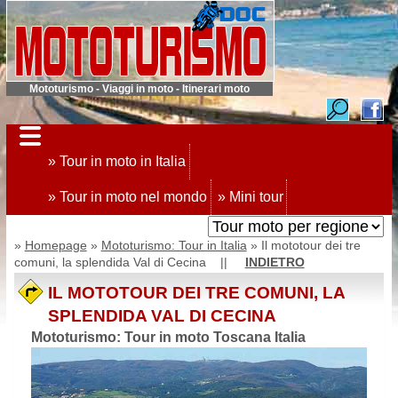
Mototurismo - Viaggi in moto - Itinerari moto
» Tour in moto in Italia
» Tour in moto nel mondo
» Mini tour
»
Homepage
»
Mototurismo: Tour in Italia
» Il mototour dei tre
comuni, la splendida Val di Cecina ||
INDIETRO
IL MOTOTOUR DEI TRE COMUNI, LA
SPLENDIDA VAL DI CECINA
Mototurismo: Tour in moto Toscana Italia