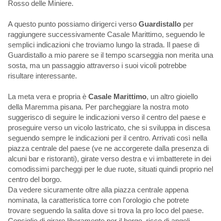
Rosso delle Miniere.
A questo punto possiamo dirigerci verso
Guardistallo
per
raggiungere successivamente Casale Marittimo, seguendo le
semplici indicazioni che troviamo lungo la strada. Il paese di
Guardistallo a mio parere se il tempo scarseggia non merita una
sosta, ma un passaggio attraverso i suoi vicoli potrebbe
risultare interessante.
La meta vera e propria è
Casale Marittimo
, un altro gioiello
della Maremma pisana. Per parcheggiare la nostra moto
suggerisco di seguire le indicazioni verso il centro del paese e
proseguire verso un vicolo lastricato, che si sviluppa in discesa
seguendo sempre le indicazioni per il centro. Arrivati così nella
piazza centrale del paese (ve ne accorgerete dalla presenza di
alcuni bar e ristoranti), girate verso destra e vi imbatterete in dei
comodissimi parcheggi per le due ruote, situati quindi proprio nel
centro del borgo.
Da vedere sicuramente oltre alla piazza centrale appena
nominata, la caratteristica torre con l'orologio che potrete
trovare seguendo la salita dove si trova la pro loco del paese.
Consiglio di girare liberamente per il borgo, ricco di angoli