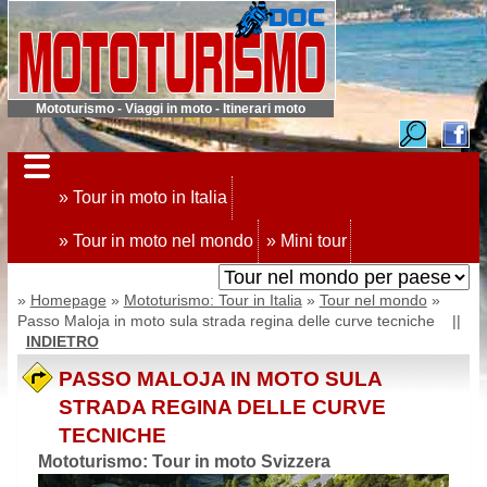
Mototurismo - Viaggi in moto - Itinerari moto
» Tour in moto in Italia
» Tour in moto nel mondo
» Mini tour
»
Homepage
»
Mototurismo: Tour in Italia
»
Tour nel mondo
»
Passo Maloja in moto sula strada regina delle curve tecniche ||
INDIETRO
PASSO MALOJA IN MOTO SULA
STRADA REGINA DELLE CURVE
TECNICHE
Mototurismo: Tour in moto Svizzera