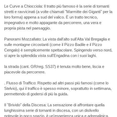
Le Curve a Chiocciola: Il tratto più famoso è la serie di tornanti
stretti e ravvicinati (a volte chiamati "Marmitte dei Giganti" per la
loro forma) appena a sud del valico. È un tratto tecnico,
impegnativo e molto appagante da percorrere, una vera e
propria pista nel paesaggio.
Panorami Mozzafiato: La vista dall'alto sull'Alta Val Bregaglia e
sulle montagne circostanti (come il Pizzo Badile e il Pizzo
Cengalo) è semplicemente spettacolare. Spingendo verso nord,
si apre la splendida vista sull'Engadina con i suoi laghi.
la strada (cant. GR/reg. SS37) è tenuta molto bene, liscia e
piacevole da percorrere.
. Flusso di Traffico: Rispetto ad altri passi più famosi (come lo
Stelvio), qui il traffico è spesso minore, soprattutto in settimana,
permettendo di godersi di più la guida.
Il "Brivido" della Discesa: La sensazione di affrontare quella
lunghissima serie di tornanti in discesa, con un dislivello
notevole in poco spazio, è un'esperienza unica e adrenalinica.