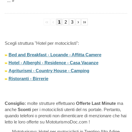
... »
‹‹
‹
1
2
3
›
››
Scegli struttura "Hotel per motociclisti":
Bed and Breakfast - Locande - Affitta Camere
Hotel - Alberghi - Residence - Casa Vacanze
Agriturismi - Country House - Camping
Ristoranti - Birrerie
Consiglio:
molte strutture effettuano
Offerte Last Minute
ma
anche
Sconti
per i motociclisti utenti del ns portale. Pertanto,
quando telefoni o prenoti non dimenticare di menzionare che hai
letto le loro offerte su MototurismoDoc.com !
Mototurismo: Hotel per motociclisti in Trentino Alto Adige