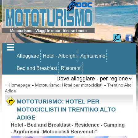
Mototurismo - Viaggi in moto - Itinerari moto
Alloggiare
Hotel - Alberghi
Agriturismo
Bed and Breakfast
Ristoranti
»
Homepage
»
Mototurismo: Hotel per motociclisti
» Trentino Alto
Adige
MOTOTURISMO: HOTEL PER
MOTOCICLISTI IN TRENTINO ALTO
ADIGE
Hotel - Bed and Breakfast - Residence - Camping
- Agriturismi "Motociclisti Benvenuti"