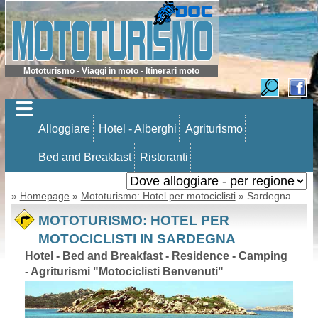
Mototurismo - Viaggi in moto - Itinerari moto
Alloggiare
Hotel - Alberghi
Agriturismo
Bed and Breakfast
Ristoranti
»
Homepage
»
Mototurismo: Hotel per motociclisti
» Sardegna
MOTOTURISMO: HOTEL PER
MOTOCICLISTI IN SARDEGNA
Hotel - Bed and Breakfast - Residence - Camping
- Agriturismi "Motociclisti Benvenuti"