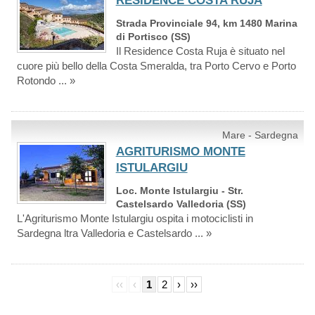
RESIDENCE COSTA RUJA
Strada Provinciale 94, km 1480 Marina
di Portisco (SS)
Il Residence Costa Ruja è situato nel
cuore più bello della Costa Smeralda, tra Porto Cervo e Porto
Rotondo ... »
Mare - Sardegna
AGRITURISMO MONTE
ISTULARGIU
Loc. Monte Istulargiu - Str.
Castelsardo Valledoria (SS)
L'Agriturismo Monte Istulargiu ospita i motociclisti in
Sardegna ltra Valledoria e Castelsardo ... »
‹‹
‹
1
2
›
››