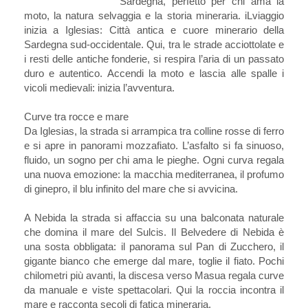
Sardegna, perfetto per chi ama la
moto, la natura selvaggia e la storia mineraria. iLviaggio
inizia a Iglesias: Città antica e cuore minerario della
Sardegna sud-occidentale. Qui, tra le strade acciottolate e
i resti delle antiche fonderie, si respira l’aria di un passato
duro e autentico. Accendi la moto e lascia alle spalle i
vicoli medievali: inizia l’avventura.
Curve tra rocce e mare
Da Iglesias, la strada si arrampica tra colline rosse di ferro
e si apre in panorami mozzafiato. L’asfalto si fa sinuoso,
fluido, un sogno per chi ama le pieghe. Ogni curva regala
una nuova emozione: la macchia mediterranea, il profumo
di ginepro, il blu infinito del mare che si avvicina.
A Nebida la strada si affaccia su una balconata naturale
che domina il mare del Sulcis. Il Belvedere di Nebida è
una sosta obbligata: il panorama sul Pan di Zucchero, il
gigante bianco che emerge dal mare, toglie il fiato. Pochi
chilometri più avanti, la discesa verso Masua regala curve
da manuale e viste spettacolari. Qui la roccia incontra il
mare e racconta secoli di fatica mineraria.