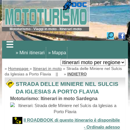
Mototurismo - Viaggi in moto - Itinerari moto
» Mini itinerari
» Mappa
»
Homepage
»
Itinerari in moto
» Strada delle Miniere nel Sulcis
da Iglesias a Porto Flavia || »
INDIETRO
STRADA DELLE MINIERE NEL SULCIS
DA IGLESIAS A PORTO FLAVIA
Mototurismo: Itinerari in moto Sardegna
Il ROADBOOK di questo itinerario è disponibile
- Ordinalo adesso