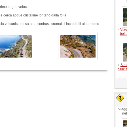
I
primo bagno veloce.
e cerca acque cristalline lontano dalla folla.
ia vulcanica rossa crea contrasti cromatici incredibili al tramonto.
»
Viag
bell
»
Stra
Sulcis
Viagg
ne