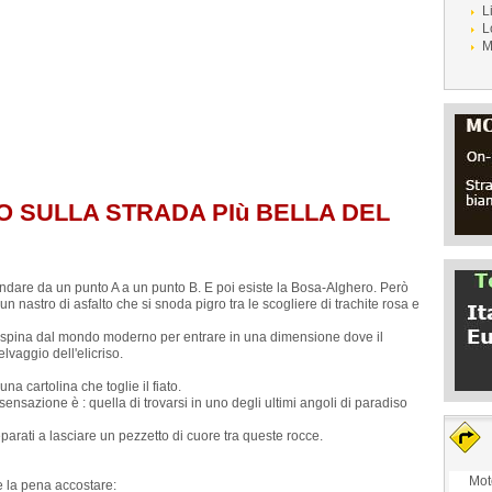
L
L
M
O SULLA STRADA PIù BELLA DEL
dare da un punto A a un punto B. E poi esiste la Bosa-Alghero. Però
un nastro di asfalto che si snoda pigro tra le scogliere di trachite rosa e
 la spina dal mondo moderno per entrare in una dimensione dove il
lvaggio dell'elicriso.
una cartolina che toglie il fiato.
 sensazione è : quella di trovarsi in uno degli ultimi angoli di paradiso
parati a lasciare un pezzetto di cuore tra queste rocce.
Mot
e la pena accostare: