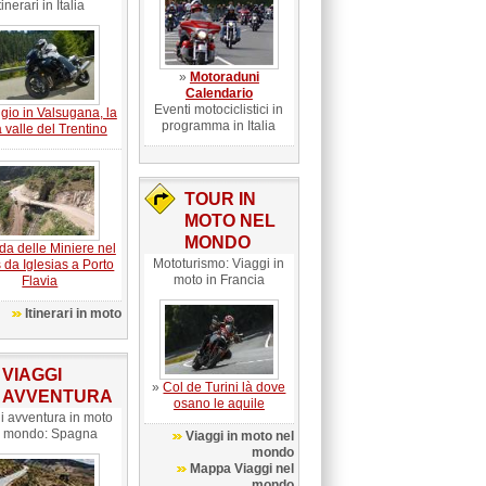
tinerari in Italia
»
Motoraduni
Calendario
Eventi motociclistici in
gio in Valsugana, la
programma in Italia
a valle del Trentino
TOUR IN
MOTO NEL
MONDO
da delle Miniere nel
Mototurismo: Viaggi in
 da Iglesias a Porto
moto in Francia
Flavia
Itinerari in moto
VIAGGI
»
Col de Turini là dove
AVVENTURA
osano le aquile
i avventura in moto
l mondo: Spagna
Viaggi in moto nel
mondo
Mappa Viaggi nel
mondo