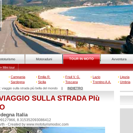
TOUR IN MOTO
ototurismo
Motoraduni
Avventura
» Mini tour
Campania
Emilia R.
Friuli V. G.
Lazio
Liguria
Sardegna
Sicilia
Toscana
Trentino A.A.
Umbria
 viaggio sulla strada più bella del mondo ||
INDIETRO
VIAGGIO SULLA STRADA PIù
DO
degna Italia
99127966, 8.315352093086412
rth - Created by www.mototurismodoc.com