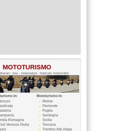
MOTOTURISMO
itinerari - tour - motoraduni - hotel per motociclisti
turismo in:
Mototurismo in:
bruzzo
Molise
asilicata
Piemonte
alabria
Puglia
ampania
Sardegna
milia Romagna
Sicilia
riuli Venezia Giulia
Toscana
azio
Trentino Alto Adige