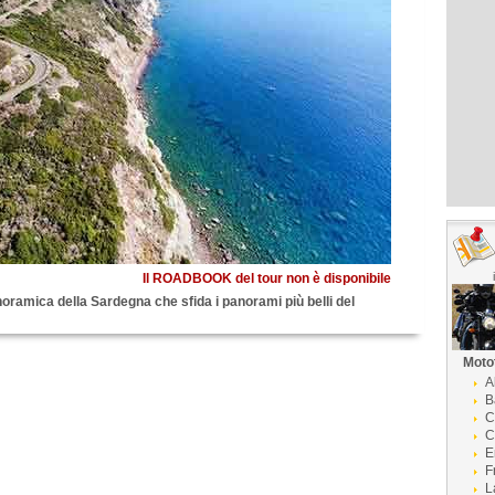
Il ROADBOOK del tour non è disponibile
oramica della Sardegna che sfida i panorami più belli del
Moto
A
B
C
C
E
F
L