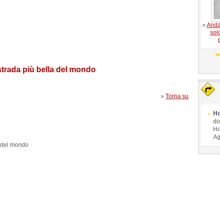
»
Anda
sol
trada più bella del mondo
»
Torna su
Ho
do
Ho
Ag
a del mondo