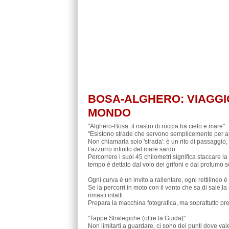
BOSA-ALGHERO: VIAGGI
MONDO
"Alghero-Bosa: il nastro di roccia tra cielo e mare"
"Esistono strade che servono semplicemente per an
Non chiamarla solo 'strada': è un rito di passaggio, 
l’azzurro infinito del mare sardo.
Percorrere i suoi 45 chilometri significa staccare
tempo è dettato dal volo dei grifoni e dal profumo se
Ogni curva è un invito a rallentare, ogni rettilineo è 
Se la percorri in moto con il vento che sa di sale,la
rimasti intatti.
Prepara la macchina fotografica, ma soprattutto pre
"Tappe Strategiche (oltre la Guida)"
Non limitarti a guardare, ci sono dei punti dove val