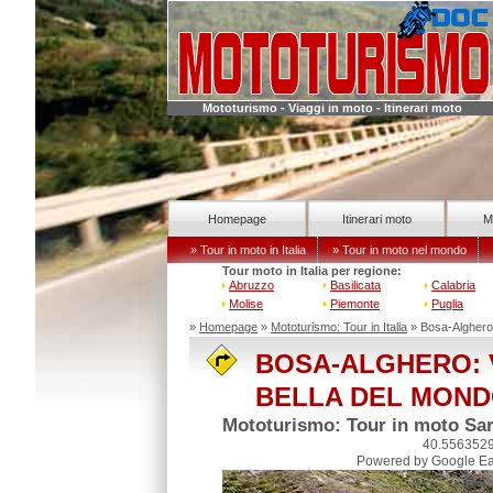
Mototurismo - Viaggi in moto - Itinerari moto
Homepage
Itinerari moto
M
» Tour in moto in Italia
» Tour in moto nel mondo
Tour moto in Italia per regione:
Abruzzo
Basilicata
Calabria
Molise
Piemonte
Puglia
»
Homepage
»
Mototurismo: Tour in Italia
» Bosa-Alghero:
BOSA-ALGHERO: 
BELLA DEL MON
Mototurismo: Tour in moto Sar
40.556352
Powered by Google Ea