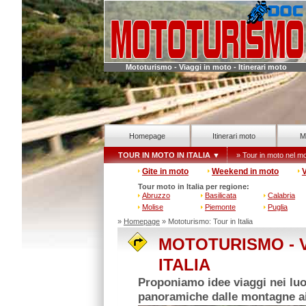
Mototurismo - Viaggi in moto - Itinerari moto
Homepage
Itinerari moto
M
TOUR IN MOTO IN ITALIA
▼
» Tour in moto nel m
Gite in moto
Weekend in moto
V
Tour moto in Italia per regione:
Abruzzo
Basilicata
Calabria
Molise
Piemonte
Puglia
»
Homepage
» Mototurismo: Tour in Italia
MOTOTURISMO - V
ITALIA
Proponiamo idee viaggi nei luo
panoramiche dalle montagne ai