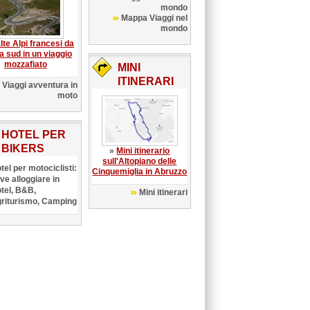
mondo
Mappa Viaggi nel
mondo
lte Alpi francesi da
a sud in un viaggio
mozzafiato
MINI
ITINERARI
Viaggi avventura in
moto
HOTEL PER
BIKERS
»
Mini itinerario
sull'Altopiano delle
tel per motociclisti:
Cinquemiglia in Abruzzo
ve alloggiare in
tel, B&B,
Mini itinerari
riturismo, Camping