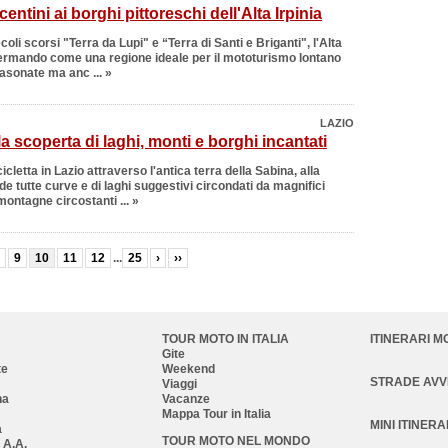
entini ai borghi pittoreschi dell'Alta Irpinia
oli scorsi "Terra da Lupi" e “Terra di Santi e Briganti", l'Alta
ffermando come una regione ideale per il mototurismo lontano
lasonate ma anc ... »
LAZIO
la scoperta di laghi, monti e borghi incantati
cletta in Lazio attraverso l'antica terra della Sabina, alla
de tutte curve e di laghi suggestivi circondati da magnifici
ontagne circostanti ... »
8
9
10
11
12
...
25
›
››
TOUR MOTO IN ITALIA
ITINERARI M
Gite
te
Weekend
STRADE AV
Viaggi
na
Vacanze
Mappa Tour in Italia
MINI ITINERA
a
TOUR MOTO NEL MONDO
 A.A.