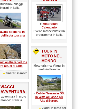
turismo - Viaggi:
tinerari in Italia
»
Motoraduni
Calendario
Eventi motociclistici in
a, alla scoperta in
programma in Italia
dell'isola toscana
TOUR IN
MOTO NEL
MONDO
miti on the Road: Da
Mototurismo: Viaggi in
tre al Col di Lana
moto in Francia
Itinerari in moto
VIAGGI
AVVENTURA
»
Col de l'Iseran in GS:
i avventura in moto
In Vetta al Passo più
l mondo: Francia
Alto d'Europa
Viaggi in moto nel