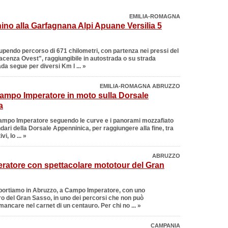
EMILIA-ROMAGNA
ino alla Garfagnana Alpi Apuane Versilia 5
upendo percorso di 671 chilometri, con partenza nei pressi del
acenza Ovest", raggiungibile in autostrada o su strada
da segue per diversi Km l ... »
EMILIA-ROMAGNA ABRUZZO
ampo Imperatore in moto sulla Dorsale
a
ampo Imperatore
seguendo le curve e i panorami mozzafiato
dari della Dorsale Appenninica, per raggiungere alla fine, tra
i, lo ... »
ABRUZZO
atore con spettacolare mototour del Gran
 portiamo in Abruzzo, a Campo Imperatore, con uno
ro del Gran Sasso, in uno dei percorsi che non può
ncare nel carnet di un centauro. Per chi no ... »
CAMPANIA