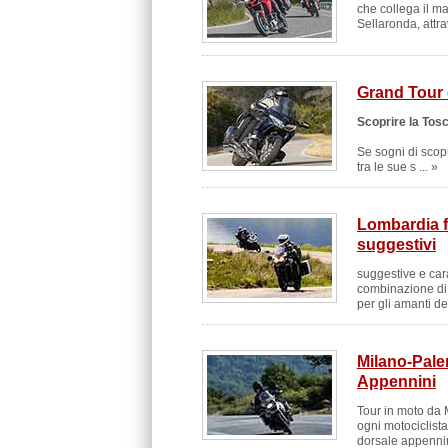
che collega il m
Sellaronda, attra
Grand Tour 
Scoprire la Tos
Se sogni di scop
tra le sue s ... »
Lombardia f
suggestivi
suggestive e cara
combinazione di 
per gli amanti de
Milano-Pale
Appennini
Tour in moto da M
ogni motociclista
dorsale appennin