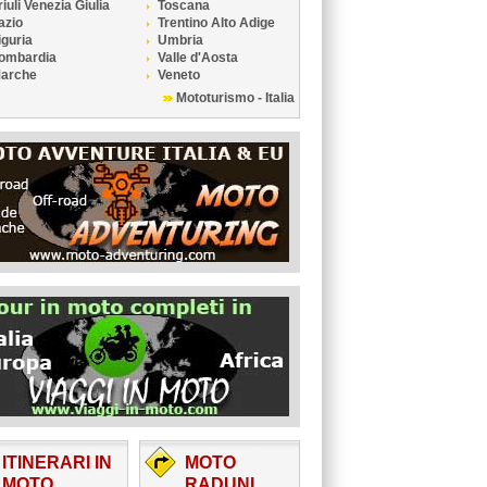
riuli Venezia Giulia
Toscana
azio
Trentino Alto Adige
iguria
Umbria
ombardia
Valle d'Aosta
arche
Veneto
Mototurismo - Italia
ITINERARI IN
MOTO
MOTO
RADUNI