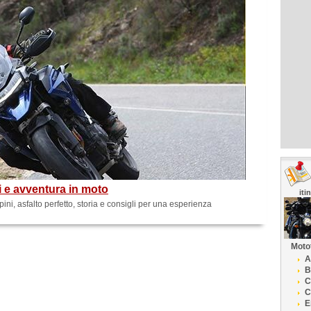
 e avventura in moto
iti
ni, asfalto perfetto, storia e consigli per una esperienza
Moto
A
B
C
C
E