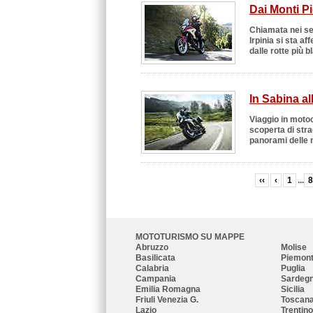
Dai Monti Pic
Chiamata nei sec
Irpinia si sta a
dalle rotte più b
In Sabina al
Viaggio in motoci
scoperta di stra
panorami delle m
‹‹
‹
1
...
MOTOTURISMO SU MAPPE
Abruzzo
Molise
Basilicata
Piemon
Calabria
Puglia
Campania
Sardeg
Emilia Romagna
Sicilia
Friuli Venezia G.
Toscan
Lazio
Trentino