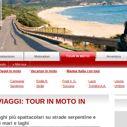
TOUR IN MOTO
ototurismo
Motoraduni
Avventura
ondo
» Mini tour
iaggi in moto
Vacanze in moto
Mappa Italia con tour
Campania
Emilia R.
Friuli V. G.
Lazio
Liguria
Sardegna
Sicilia
Toscana
Trentino A.A.
Umbria
IAGGI: TOUR IN MOTO IN
ghi più spattacolari su strade serpentine e
 mari e laghi