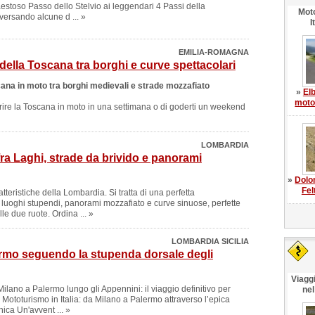
aestoso Passo dello Stelvio ai leggendari 4 Passi della
Moto
versando alcune d ... »
I
EMILIA-ROMAGNA
della Toscana tra borghi e curve spettacolari
cana in moto tra borghi medievali e strade mozzafiato
»
Elb
moto 
rire la Toscana in moto in una settimana o di goderti un weekend
LOMBARDIA
ra Laghi, strade da brivido e panorami
»
Dolo
Fel
tteristiche della Lombardia. Si tratta di una perfetta
luoghi stupendi, panorami mozzafiato e curve sinuose, perfette
lle due ruote. Ordina ... »
LOMBARDIA SICILIA
rmo seguendo la stupenda dorsale degli
Viagg
ilano a Palermo lungo gli Appennini: il viaggio definitivo per
ne
 Mototurismo in Italia: da Milano a Palermo attraverso l’epica
ica Un'avvent ... »