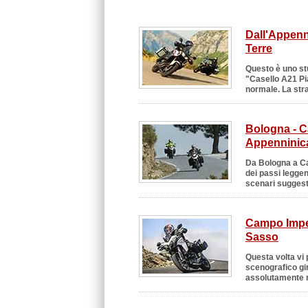
Dall'Appenn
Terre
Questo è uno st
"Casello A21 Pi
normale. La stra
Bologna - C
Appenninic
Da
Bologna a C
dei passi leggen
scenari suggestiv
Campo Imper
Sasso
Questa volta vi
scenografico gi
assolutamente ma