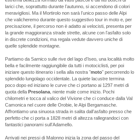
larici che, soprattutto durante l'autunno, si accendono di colori
meravigliosi. Ma il Mortirolo non sarà l'unico passo delle Alpi
che valicheremo durante questo suggestivo tour in moto e, per
precisazione, il percorso non è adatto ai velocisti, presenta per
la grande maggioranza strade strette, alcune con l'asfalto solo
in discrete condizioni, ma regala vedute davvero uniche di
quelle splendide montagne.
Partiamo da Sarnico sulle rive del lago d'Iseo, una località molto
bella e facilmente raggiungibile da tutti i motociclisti, per poi
iniziare questo itinerario i sella alla nostra "
moto
" percorrendo lo
splendido lungolago occidentale. La quiete lacustre termina
poco dopo ed iniziano le curve che ci portano ai 1297 metri di
quota della
Presolana
, niente male come inizio. Pochi
chilometri e tocca al valico del Vivione che ci conduce dalla Val
Camonica nel cuore delle Orobie, le Alpi Bergamasche.
Affrontiamo una sinuosa strada in salita dall'asfalto presso che
perfetto che ci porta a 1828 metri di altezza rallegrandoci con
fantastici panorami sull'Adamello.
Arrivati nei pressi di Malonno inizia la zona del passo del