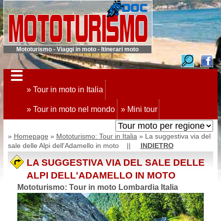
Mototurismo - Viaggi in moto - Itinerari moto
» Tour in moto in Italia
» Tour in moto nel mondo
» Mini tour
»
Homepage
»
Mototurismo: Tour in Italia
» La suggestiva via del
sale delle Alpi dell'Adamello in moto ||
INDIETRO
LA SUGGESTIVA VIA DEL SALE DELLE
ALPI DELL'ADAMELLO IN MOTO
Mototurismo: Tour in moto Lombardia Italia