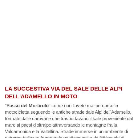
LA SUGGESTIVA VIA DEL SALE DELLE ALPI
DELL'ADAMELLO IN MOTO
"
Passo del Mortirolo
" come non l'avete mai percorso in
motocicletta seguendo le antiche strade dale Alpi dell'Adamello,
formate dalle carovane che trasportavano il sale proveniente dal
mare ai paesi d'oltralpe attraversando le montagne fra la
Valcamonica e la Valtellina. Strade immerse in un ambiente di
estrema bellezza formato da vasti pascoli e da fitti boschi di