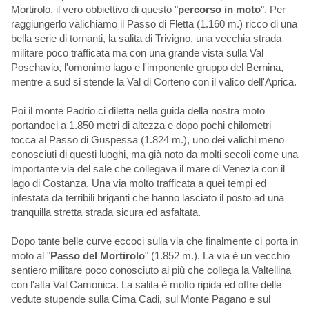
Mortirolo, il vero obbiettivo di questo "
percorso in moto
". Per
raggiungerlo valichiamo il Passo di Fletta (1.160 m.) ricco di una
bella serie di tornanti, la salita di Trivigno, una vecchia strada
militare poco trafficata ma con una grande vista sulla Val
Poschavio, l'omonimo lago e l'imponente gruppo del Bernina,
mentre a sud si stende la Val di Corteno con il valico dell'Aprica.
Poi il monte Padrio ci diletta nella guida della nostra moto
portandoci a 1.850 metri di altezza e dopo pochi chilometri
tocca al Passo di Guspessa (1.824 m.), uno dei valichi meno
conosciuti di questi luoghi, ma già noto da molti secoli come una
importante via del sale che collegava il mare di Venezia con il
lago di Costanza. Una via molto trafficata a quei tempi ed
infestata da terribili briganti che hanno lasciato il posto ad una
tranquilla stretta strada sicura ed asfaltata.
Dopo tante belle curve eccoci sulla via che finalmente ci porta in
moto al "
Passo del Mortirolo
" (1.852 m.). La via è un vecchio
sentiero militare poco conosciuto ai più che collega la Valtellina
con l'alta Val Camonica. La salita è molto ripida ed offre delle
vedute stupende sulla Cima Cadi, sul Monte Pagano e sul