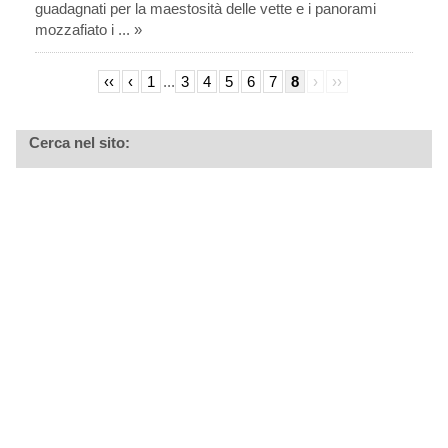
guadagnati per la maestosità delle vette e i panorami
mozzafiato i ... »
‹‹
‹
1
...
3
4
5
6
7
8
›
››
Cerca nel sito: