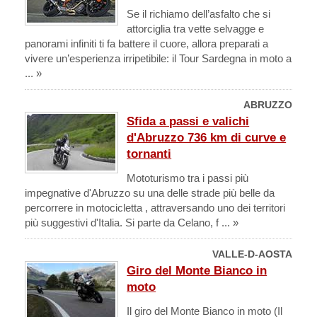
Se il richiamo dell’asfalto che si
attorciglia tra vette selvagge e
panorami infiniti ti fa battere il cuore, allora preparati a
vivere un’esperienza irripetibile: il Tour Sardegna in moto a
... »
ABRUZZO
Sfida a passi e valichi
d'Abruzzo 736 km di curve e
tornanti
Mototurismo tra i passi più
impegnative d'Abruzzo su una delle strade più belle da
percorrere in motocicletta , attraversando uno dei territori
più suggestivi d'Italia. Si parte da Celano, f ... »
VALLE-D-AOSTA
Giro del Monte Bianco in
moto
Il giro del Monte Bianco in moto (Il