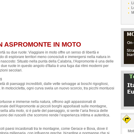
L
L
M
 IN ASPROMONTE IN MOTO
ibertà su due ruote: Viaggiare in moto offre un senso di libertà e
o di esplorare territori meno conosciuti e immergersi nella natura in
o nascosto: Situato nella punta della Calabria, l'Aspromonte è una delle
u due ruote in questo angolo d'Italia è una fuga dai ritmi moderni per
ioni secolari.
ti
à di paesaggi incredibili, dalle vette selvagge ai boschi rigogliosi,
In motocicletta, ogni curva svela un nuovo scorcio, tra picchi montuosi
tortuose e immerse nella natura, offrono agli appassionati di
ale dell'Aspromonte ai piccoli borghi appollaiati sulle montagne,
sella alla moto, si è parte del paesaggio, si sente l’aria fresca delle
 suono dei ruscelli che scorrono rende l’esperienza intima e autentica.
ccoli paesi incastonati tra le montagne, come Gerace e Bova, dove il
Mot
toria millenaria, con influenze greche, bizantine e normanne che si