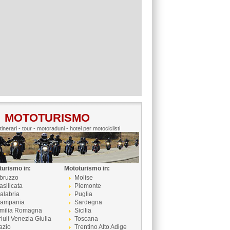
MOTOTURISMO
itinerari - tour - motoraduni - hotel per motociclisti
turismo in:
Mototurismo in:
bruzzo
Molise
asilicata
Piemonte
alabria
Puglia
ampania
Sardegna
milia Romagna
Sicilia
riuli Venezia Giulia
Toscana
azio
Trentino Alto Adige