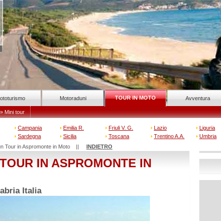
TOUR IN MOTO
ototurismo
Motoraduni
Avventura
» Mini tour
Campania
Emilia R.
Friuli V. G.
Lazio
Liguria
Sardegna
Sicilia
Toscana
Trentino A.A.
Umbria
i un Tour in Aspromonte in Moto ||
INDIETRO
N TOUR IN ASPROMONTE IN
bria Italia