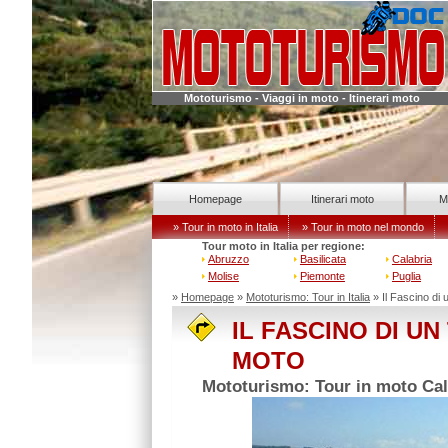
Mototurismo - Viaggi in moto - Itinerari moto
Homepage
Itinerari moto
M
» Tour in moto in Italia
» Tour in moto nel mondo
Tour moto in Italia per regione:
Abruzzo
Basilicata
Calabria
Molise
Piemonte
Puglia
»
Homepage
»
Mototurismo: Tour in Italia
» Il Fascino d
IL FASCINO DI U
MOTO
Mototurismo: Tour in moto Cala