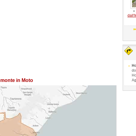
»
dall'
Ho
do
Ho
omonte in Moto
Ag