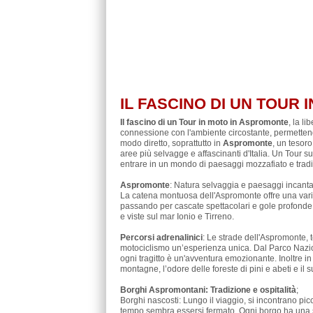
IL FASCINO DI UN TOUR
Il fascino di un Tour in moto in Aspromonte
, la l
connessione con l'ambiente circostante, permettend
modo diretto, soprattutto in
Aspromonte
, un tesor
aree più selvagge e affascinanti d'Italia. Un Tour s
entrare in un mondo di paesaggi mozzafiato e tradiz
Aspromonte
: Natura selvaggia e paesaggi incanta
La catena montuosa dell'Aspromonte offre una variet
passando per cascate spettacolari e gole profonde. 
e viste sul mar Ionio e Tirreno.
Percorsi adrenalinici
: Le strade dell'Aspromonte, 
motociclismo un’esperienza unica. Dal Parco Nazion
ogni tragitto è un'avventura emozionante. Inoltre in 
montagne, l’odore delle foreste di pini e abeti e il
Borghi Aspromontani: Tradizione e ospitalità
;
Borghi nascosti: Lungo il viaggio, si incontrano pi
tempo sembra essersi fermato. Ogni borgo ha una s