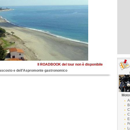
Il ROADBOOK del tour non è disponibile
 nascosto e dell’Aspromonte gastronomico
Moto
A
B
C
C
E
F
L