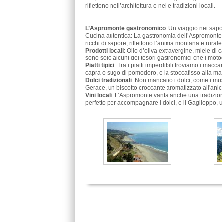
riflettono nell’architettura e nelle tradizioni locali.
L’Aspromonte gastronomico
: Un viaggio nei sapo
Cucina autentica: La gastronomia dell’Aspromonte è u
ricchi di sapore, riflettono l’anima montana e rurale
Prodotti locali
: Olio d’oliva extravergine, miele d
sono solo alcuni dei tesori gastronomici che i moto
Piatti tipici
: Tra i piatti imperdibili troviamo i mac
capra o sugo di pomodoro, e la stoccafisso alla ma
Dolci tradizionali
: Non mancano i dolci, come i musta
Gerace, un biscotto croccante aromatizzato all'anic
Vini locali
: L’Aspromonte vanta anche una tradizione
perfetto per accompagnare i dolci, e il Gaglioppo, u