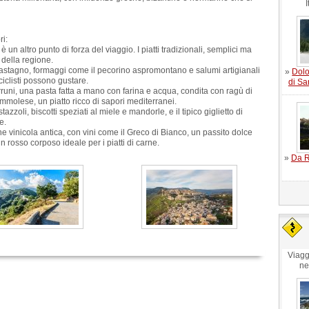
I
ri:
n altro punto di forza del viaggio. I piatti tradizionali, semplici ma
 della regione.
i castagno, formaggi come il pecorino aspromontano e salumi artigianali
»
Dolo
ciclisti possono gustare.
di Sa
carruni, una pasta fatta a mano con farina e acqua, condita con ragù di
mmolese, un piatto ricco di sapori mediterranei.
zzoli, biscotti speziati al miele e mandorle, e il tipico giglietto di
e.
 vinicola antica, con vini come il Greco di Bianco, un passito dolce
n rosso corposo ideale per i piatti di carne.
»
Da Ri
Viagg
ne