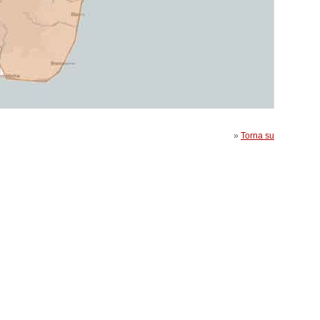
»
Torna su