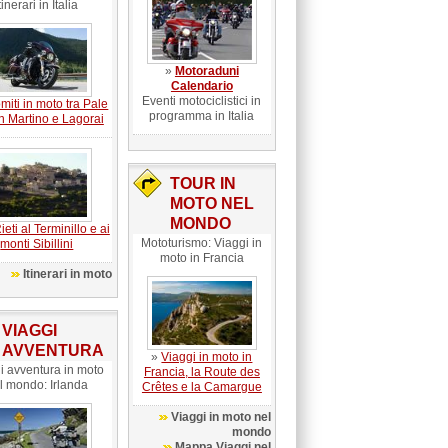
tinerari in Italia
»
Motoraduni
Calendario
Eventi motociclistici in
miti in moto tra Pale
programma in Italia
n Martino e Lagorai
TOUR IN
MOTO NEL
MONDO
eti al Terminillo e ai
Mototurismo: Viaggi in
monti Sibillini
moto in Francia
Itinerari in moto
VIAGGI
AVVENTURA
»
Viaggi in moto in
i avventura in moto
Francia, la Route des
l mondo: Irlanda
Crêtes e la Camargue
Viaggi in moto nel
mondo
Mappa Viaggi nel