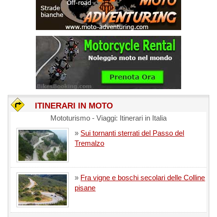
ITINERARI IN MOTO
Mototurismo - Viaggi: Itinerari in Italia
»
Sui tornanti sterrati del Passo del
Tremalzo
»
Fra vigne e boschi secolari delle Colline
pisane