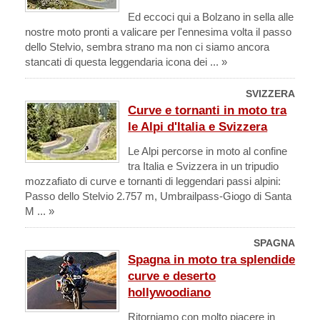
Ed eccoci qui a Bolzano in sella alle
nostre moto pronti a valicare per l'ennesima volta il passo
dello Stelvio, sembra strano ma non ci siamo ancora
stancati di questa leggendaria icona dei ... »
SVIZZERA
Curve e tornanti in moto tra
le Alpi d'Italia e Svizzera
Le Alpi percorse in moto al confine
tra Italia e Svizzera in un tripudio
mozzafiato di curve e tornanti di leggendari passi alpini:
Passo dello Stelvio 2.757 m, Umbrailpass-Giogo di Santa
M ... »
SPAGNA
Spagna in moto tra splendide
curve e deserto
hollywoodiano
Ritorniamo con molto piacere in