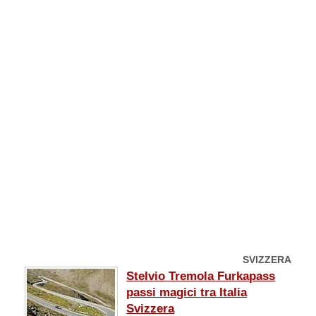
SVIZZERA
Stelvio Tremola Furkapass
passi magici tra Italia
Svizzera