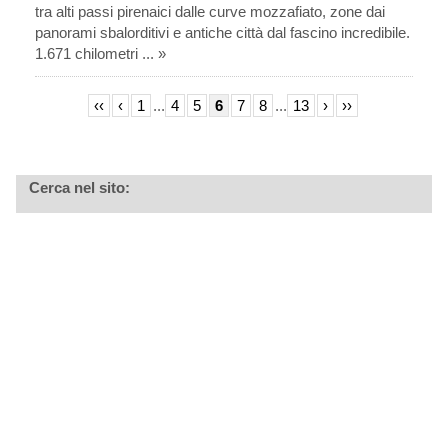
tra alti passi pirenaici dalle curve mozzafiato, zone dai
panorami sbalorditivi e antiche città dal fascino incredibile.
1.671 chilometri ... »
‹‹
‹
1
...
4
5
6
7
8
...
13
›
››
Cerca nel sito: