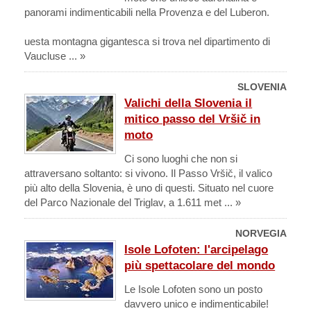
panorami indimenticabili nella Provenza e del Luberon.
uesta montagna gigantesca si trova nel dipartimento di
Vaucluse ... »
SLOVENIA
Valichi della Slovenia il
mitico passo del Vršič in
moto
Ci sono luoghi che non si
attraversano soltanto: si vivono. Il Passo Vršič, il valico
più alto della Slovenia, è uno di questi. Situato nel cuore
del Parco Nazionale del Triglav, a 1.611 met ... »
NORVEGIA
Isole Lofoten: l'arcipelago
più spettacolare del mondo
Le Isole Lofoten sono un posto
davvero unico e indimenticabile!