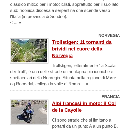
classico mitico per i motociclisti, soprattutto per il suo lato
sud: l'iconica discesa a serpentina che scende verso
l'Italia (in provincia di Sondrio).
< ... »
NORVEGIA
Trollstigen: 11 tornanti da
brividi nel cuore della
Norvegia
Trollstigen, letteralmente “la Scala
dei Troll”, è una delle strade di montagna più iconiche e
spettacolari della Norvegia. Situata nella regione di Møre
og Romsdal, collega la valle di Roms ... »
FRANCIA
Alpi francesi in moto: il Col
de la Cayolle
Ci sono strade che si limitano a
portarti da un punto A a un punto B,