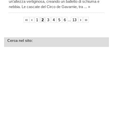
un’altezza vertiginosa, creando un balletto di schiuma e
nebbia. Le cascate del Circo de Gavarnie, tra ... »
‹‹
‹
1
2
3
4
5
6
...
13
›
››
Cerca nel sito: