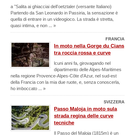
a "Salita ai ghiacciai dell'oetztaler (versante Italiano)
Partendo da San Leonardo in Passiria, la sensazione è
quella di entrare in un videogioco. La strada è stretta,
quasi intima, e non ... »
FRANCIA
In moto nella Gorge du Cians
tra roccia rossa e curve
lcuni anni fa, girovagando nel
dipartimento delle Alpes-Maritimes
nella regione Provence-Alpes-Côte d’Azur, nel sud-est
della Francia con la mia due ruote, e, senza conoscerla,
ho imboccato ... »
SVIZZERA
Passo Maloja in moto sula
strada regina delle curve
tecniche
Il Passo del Maloja (1815m) è un