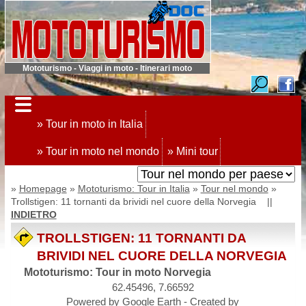
Mototurismo - Viaggi in moto - Itinerari moto
» Tour in moto in Italia
» Tour in moto nel mondo
» Mini tour
»
Homepage
»
Mototurismo: Tour in Italia
»
Tour nel mondo
»
Trollstigen: 11 tornanti da brividi nel cuore della Norvegia ||
INDIETRO
TROLLSTIGEN: 11 TORNANTI DA
BRIVIDI NEL CUORE DELLA NORVEGIA
Mototurismo: Tour in moto Norvegia
62.45496, 7.66592
Powered by Google Earth - Created by