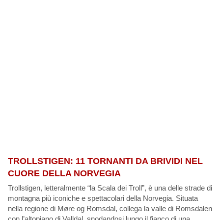
TROLLSTIGEN: 11 TORNANTI DA BRIVIDI NEL
CUORE DELLA NORVEGIA
Trollstigen, letteralmente “la Scala dei Troll”, è una delle strade di
montagna più iconiche e spettacolari della Norvegia. Situata
nella regione di Møre og Romsdal, collega la valle di Romsdalen
con l’altopiano di Valldal, snodandosi lungo il fianco di una