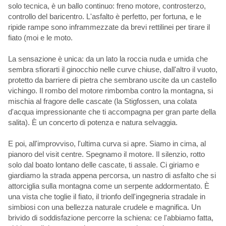
solo tecnica, è un ballo continuo: freno motore, controsterzo,
controllo del baricentro. L'asfalto è perfetto, per fortuna, e le
ripide rampe sono inframmezzate da brevi rettilinei per tirare il
fiato (moi e le moto.
La sensazione è unica: da un lato la roccia nuda e umida che
sembra sfiorarti il ginocchio nelle curve chiuse, dall'altro il vuoto,
protetto da barriere di pietra che sembrano uscite da un castello
vichingo. Il rombo del motore rimbomba contro la montagna, si
mischia al fragore delle cascate (la Stigfossen, una colata
d'acqua impressionante che ti accompagna per gran parte della
salita). È un concerto di potenza e natura selvaggia.
E poi, all'improvviso, l'ultima curva si apre. Siamo in cima, al
pianoro del visit centre. Spegnamo il motore. Il silenzio, rotto
solo dal boato lontano delle cascate, ti assale. Ci giriamo e
giardiamo la strada appena percorsa, un nastro di asfalto che si
attorciglia sulla montagna come un serpente addormentato. È
una vista che toglie il fiato, il trionfo dell'ingegneria stradale in
simbiosi con una bellezza naturale crudele e magnifica. Un
brivido di soddisfazione percorre la schiena: ce l'abbiamo fatta,