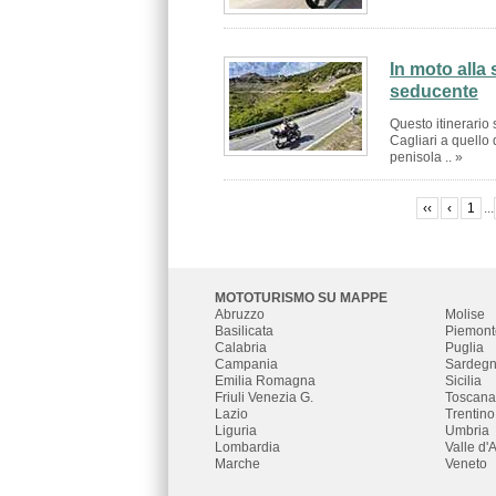
In moto alla
seducente
Questo itinerario 
Cagliari a quello
penisola .. »
‹‹
‹
1
...
MOTOTURISMO SU MAPPE
Abruzzo
Molise
Basilicata
Piemont
Calabria
Puglia
Campania
Sardeg
Emilia Romagna
Sicilia
Friuli Venezia G.
Toscana
Lazio
Trentino
Liguria
Umbria
Lombardia
Valle d'
Marche
Veneto