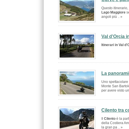
Questo itinerario,
Lago Maggiore
se
angoli più .. »
Val d'Orcia 
Itinerari in Val d'
La panoramic
Uno spettacolare 
Monte San Bartol
per avere visto un
Cilento tra 
Il
Cilento
è la par
della Costiera Am
la gran pa .. »