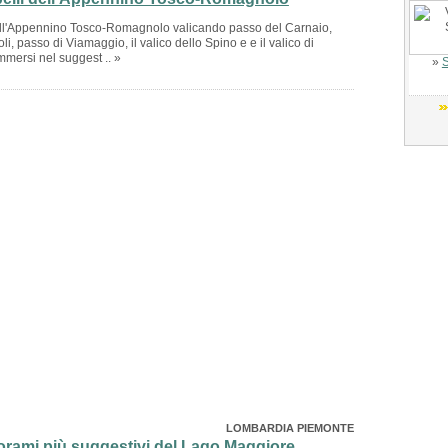
nell'Appennino Tosco-Romagnolo valicando passo del Carnaio,
i, passo di Viamaggio, il valico dello Spino e e il valico di
mersi nel suggest .. »
»
S
LOMBARDIA PIEMONTE
rami più suggestivi del Lago Maggiore