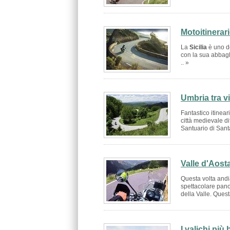
Motoitinerari
La
Sicilia
è uno de
con la sua abbagli
.. »
Umbria tra vi
Fantastico itinear
città medievale dif
Santuario di Santa
Valle d'Aosta
Questa volta andi
spettacolare panor
della Valle. Questa
I valichi pi