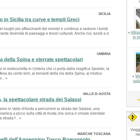
SICILIA
o in Sicilia tra curve e templi Greci
i luoghi più affascinanti del mondo e continua a sedurre i turisti
»
Attra
ante diversità di paesaggi e tesori culturali. Anche noi, turisti a d
in m
UMBRIA
a della Spina e sterrate spettacolari
io in motocicletta in Umbria che ci porta dalla magifica Spoleto, la
esa da cento torri, ai tornanti della via della Spina, al mistico
»
We
 .. »
sull
VALLE-D-AOSTA
, la spettacolare strada dei Salassi
amo in Valle d'Aosta a percorrere la strada dei Salassi, una
amica a picco sulla città di Aosta che solca il crinale orientale
 strada f .. »
Viagg
MARCHE TOSCANA
ne
ù belli dell'Appennino Tosco-Romagnolo