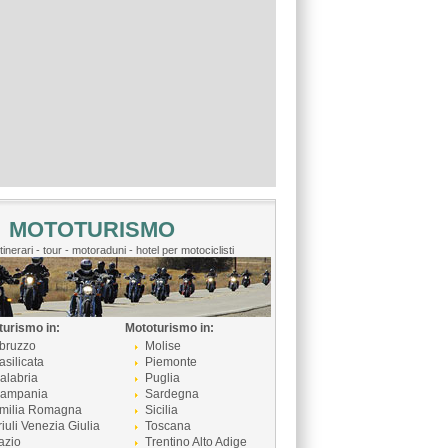
MOTOTURISMO
itinerari - tour - motoraduni - hotel per motociclisti
turismo in:
Mototurismo in:
bruzzo
Molise
asilicata
Piemonte
alabria
Puglia
ampania
Sardegna
milia Romagna
Sicilia
riuli Venezia Giulia
Toscana
azio
Trentino Alto Adige