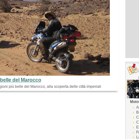
 belle del Marocco
gioni più belle del Marocco, alla scoperta delle città imperiali
Moto
A
B
C
C
E
F
L