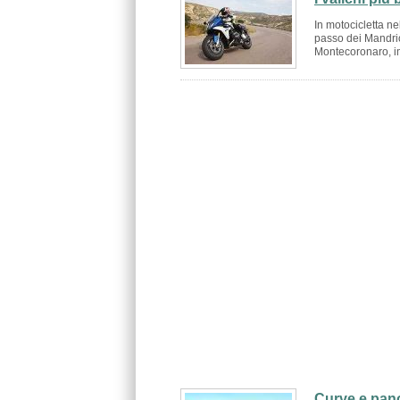
In motocicletta 
passo dei Mandriol
Montecoronaro, im
Curve e pano