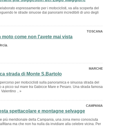
 elaborato espressamente per i motociclisti, va alla scoperta del
guendo le strade sinuose dai panorami incredibili di uno degli
TOSCANA
in moto come non l'avete mai vista
Orcia
.
MARCHE
a strada di Monte S.Bartolo
percorso per motociclisti sulla panoramica e sinuosa strada del
o a picco sul mare tra Gabicce Mare e Pesaro. Una strada famosa
 Valentino .. »
CAMPANIA
costa spettacolare e montagne selvagge
te più meridionale della Campania, una zona meno conosciuta
alfitana ma che non ha nulla da invidiare alla celebre vicina. Per