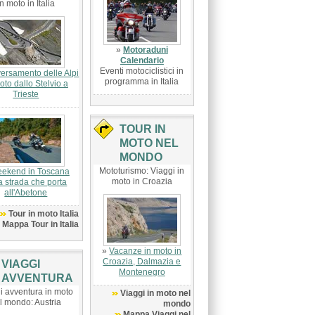
in moto in Italia
»
Motoraduni
Calendario
Eventi motociclistici in
versamento delle Alpi
programma in Italia
oto dallo Stelvio a
Trieste
TOUR IN
MOTO NEL
MONDO
Mototurismo: Viaggi in
ekend in Toscana
moto in Croazia
a strada che porta
all'Abetone
Tour in moto Italia
Mappa Tour in Italia
»
Vacanze in moto in
Croazia, Dalmazia e
VIAGGI
Montenegro
AVVENTURA
i avventura in moto
Viaggi in moto nel
l mondo: Austria
mondo
Mappa Viaggi nel