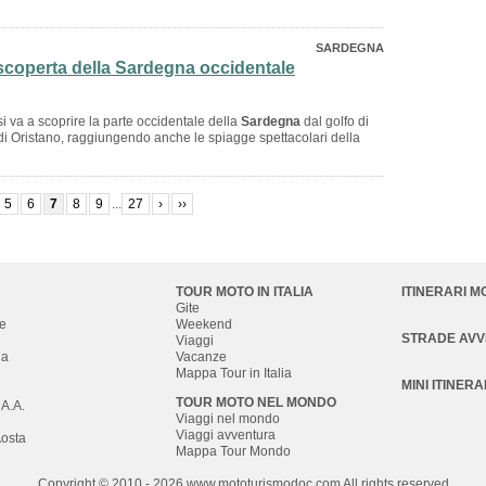
SARDEGNA
 scoperta della Sardegna occidentale
si va a scoprire la parte occidentale della
Sardegna
dal golfo di
 di Oristano, raggiungendo anche le spiagge spettacolari della
5
6
7
8
9
...
27
›
››
TOUR MOTO IN ITALIA
ITINERARI M
Gite
e
Weekend
STRADE AV
Viaggi
na
Vacanze
Mappa Tour in Italia
MINI ITINERA
TOUR MOTO NEL MONDO
 A.A.
Viaggi nel mondo
Viaggi avventura
Aosta
Mappa Tour Mondo
Copyright © 2010 - 2026 w
ww.mototurismodoc.com All rights reserved