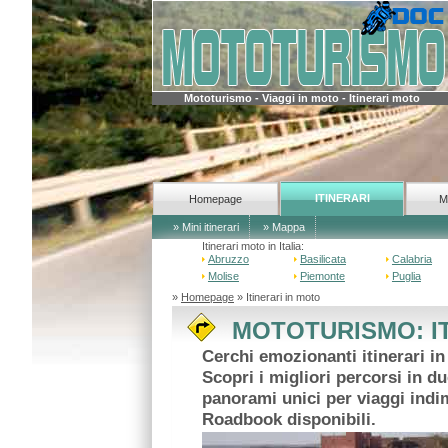
Mototurismo - Viaggi in moto - Itinerari moto
ITINERARI
Homepage
M
» Mini itinerari
» Mappa
Itinerari moto in Italia:
Abruzzo
Basilicata
Calabria
Molise
Piemonte
Puglia
»
Homepage
» Itinerari in moto
MOTOTURISMO: IT
Cerchi emozionanti itinerari in
Scopri i migliori percorsi in d
panorami unici per viaggi indim
Roadbook disponibili.