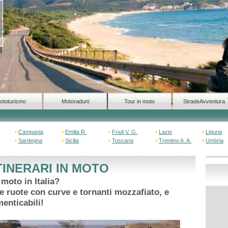
ototurismo
Motoraduni
Tour in moto
StradeAvventura
Campania
Emilia R.
Friuli V. G.
Lazio
Liguria
Sardegna
Sicilia
Toscana
Trentino A. A.
Umbria
INERARI IN MOTO
 moto in Italia?
ue ruote con curve e tornanti mozzafiato, e
enticabili!