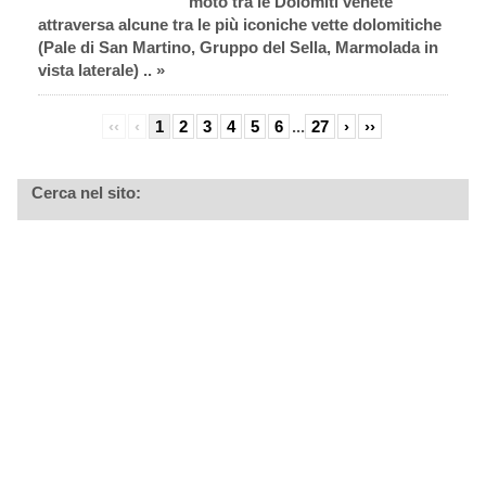
moto tra le Dolomiti venete
attraversa alcune tra le più iconiche vette dolomitiche
(Pale di San Martino, Gruppo del Sella, Marmolada in
vista laterale) .. »
‹‹
‹
1
2
3
4
5
6
...
27
›
››
Cerca nel sito: