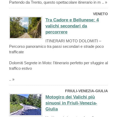
Partendo da Trento, questo spettacolare itinerario in m .. »
VENETO
Tra Cadore e Bellunese: 4
valichi secondari da
percorrere
ITINERARI MOTO DOLOMITI –
Percorso panoramico tra passi secondari e strade poco
trafficate
Dolomiti Segrete in Moto: l'itinerario perfetto per sfuggire al
traffico estivo
.. »
FRIULI-VENEZIA-GIULIA
Motogiro dei Valichi più
sinuosi in Friuli-Venezia-
Giulia