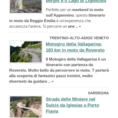
borghi e il Lago di Ligonchio
Perfetto per un
weekend in moto
sull'Appennino
, questo
itinerario
in moto da Reggio Emilia
è un'esperienza che
accarezza l'anima. Si percorre un
ane .. »
TRENTINO-ALTO-ADIGE VENETO
Motogiro della Vallagarina:
183 km in moto da Rovereto
Il Motogiro della Vallagarina è un
itinerario con partenza da
Rovereto. Molto bello da percorrere in moto. T porterà
alla scoperta di fantastici passi trentini, molto
divertenti da guidare .. »
SARDEGNA
Strada delle Miniere nel
Sulcis da Iglesias a Porto
Flavia