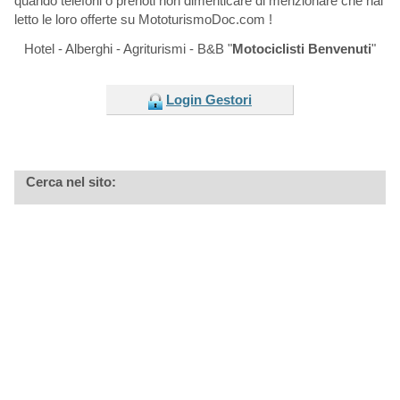
quando telefoni o prenoti non dimenticare di menzionare che hai
letto le loro offerte su MototurismoDoc.com !
Hotel - Alberghi - Agriturismi - B&B "
Motociclisti Benvenuti
"
Login Gestori
Cerca nel sito: