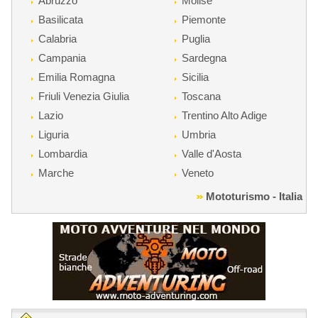
Abruzzo
Molise
Basilicata
Piemonte
Calabria
Puglia
Campania
Sardegna
Emilia Romagna
Sicilia
Friuli Venezia Giulia
Toscana
Lazio
Trentino Alto Adige
Liguria
Umbria
Lombardia
Valle d'Aosta
Marche
Veneto
Mototurismo - Italia