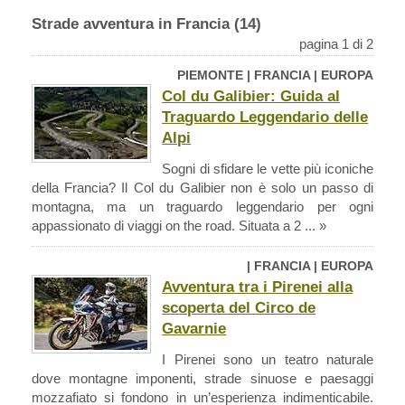
Strade avventura in Francia (14)
pagina 1 di 2
PIEMONTE | FRANCIA | EUROPA
Col du Galibier: Guida al
Traguardo Leggendario delle
Alpi
Sogni di sfidare le vette più iconiche
della Francia? Il Col du Galibier non è solo un passo di
montagna, ma un traguardo leggendario per ogni
appassionato di viaggi on the road. Situata a 2 ... »
| FRANCIA | EUROPA
Avventura tra i Pirenei alla
scoperta del Circo de
Gavarnie
I Pirenei sono un teatro naturale
dove montagne imponenti, strade sinuose e paesaggi
mozzafiato si fondono in un’esperienza indimenticabile.