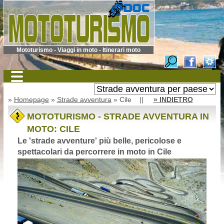
Mototurismo - Viaggi in moto - Itinerari moto
»
Homepage
»
Strade avventura
» Cile ||
» INDIETRO
MOTOTURISMO - STRADE AVVENTURA IN
MOTO: CILE
Le 'strade avventure' più belle, pericolose e
spettacolari da percorrere in moto in Cile