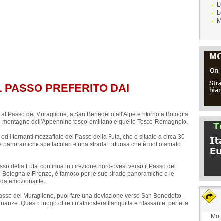
L
L
M
L PASSO PREFERITO DAI
, al Passo del Muraglione, a San Benedetto all'Alpe e ritorno a Bologna
 e le montagne dell'Appennino tosco-emiliano e quello Tosco-Romagnolo.
ed i tornanti mozzafiato del Passo della Futa, che è situato a circa 30
ste panoramiche spettacolari e una strada tortuosa che è molto amato
so della Futa, continua in direzione nord-ovest verso il Passo del
di Bologna e Firenze, è famoso per le sue strade panoramiche e le
uida emozionante.
 Passo del Muraglione, puoi fare una deviazione verso San Benedetto
inanze. Questo luogo offre un'atmosfera tranquilla e rilassante, perfetta
Mot