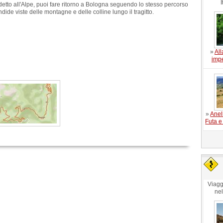
I
tto all'Alpe, puoi fare ritorno a Bologna seguendo lo stesso percorso
dide viste delle montagne e delle colline lungo il tragitto.
»
All
impe
»
Anel
Futa e
Viagg
ne