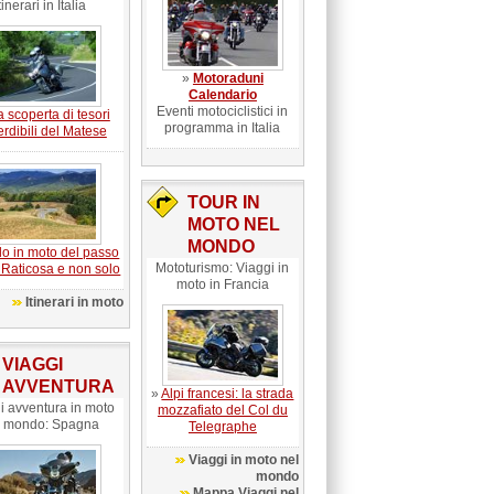
tinerari in Italia
»
Motoraduni
Calendario
Eventi motociclistici in
a scoperta di tesori
programma in Italia
rdibili del Matese
TOUR IN
MOTO NEL
MONDO
lo in moto del passo
Mototurismo: Viaggi in
 Raticosa e non solo
moto in Francia
Itinerari in moto
VIAGGI
AVVENTURA
»
Alpi francesi: la strada
i avventura in moto
mozzafiato del Col du
l mondo: Spagna
Telegraphe
Viaggi in moto nel
mondo
Mappa Viaggi nel