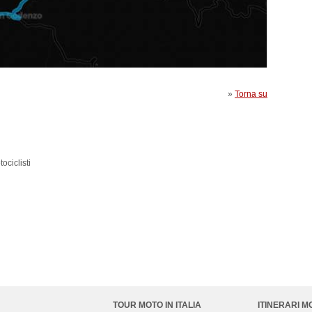
»
Torna su
ociclisti
TOUR MOTO IN ITALIA
ITINERARI M