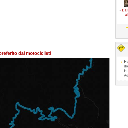
»
Dal
al
eferito dai motociclisti
Ho
do
Ho
Ag