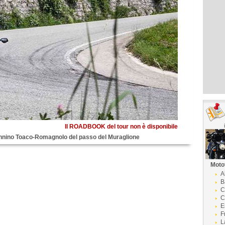
Il ROADBOOK del tour non è disponibile
ennino Toaco-Romagnolo del passo del Muraglione
Moto
A
B
C
C
E
F
L