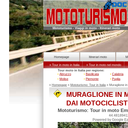
Mototurismo - Viaggi in moto - Itinerari moto
Homepage
Itinerari moto
M
» Tour in moto in Italia
» Tour in moto nel mondo
Tour moto in Italia per regione:
Abruzzo
Basilicata
Calabria
Molise
Piemonte
Puglia
»
Homepage
»
Mototurismo: Tour in Italia
» Muraglione in
MURAGLIONE IN M
DAI MOTOCICLIST
Mototurismo: Tour in moto Emi
44.4818941
Powered by Google Ea