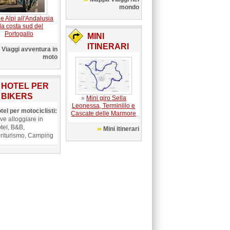
mondo
le Alpi all'Andalusia
la costa sud del
Portogallo
MINI
ITINERARI
Viaggi avventura in
moto
HOTEL PER
BIKERS
»
Mini giro Sella
Leonessa, Terminillo e
tel per motociclisti:
Cascate delle Marmore
ve alloggiare in
tel, B&B,
Mini itinerari
riturismo, Camping