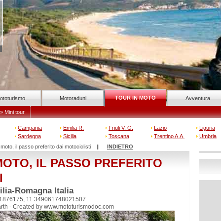
TOUR IN MOTO
ototurismo
Motoraduni
Avventura
» Mini tour
Campania
Emilia R.
Friuli V. G.
Lazio
Liguria
Sardegna
Sicilia
Toscana
Trentino A.A.
Umbria
 moto, il passo preferito dai motociclisti ||
INDIETRO
OTO, IL PASSO PREFERITO
I
lia-Romagna Italia
1876175, 11.349061748021507
rth - Created by www.mototurismodoc.com