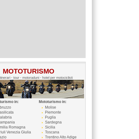
MOTOTURISMO
itinerari - tour - motoraduni - hotel per motociclisti
turismo in:
Mototurismo in:
bruzzo
Molise
asilicata
Piemonte
alabria
Puglia
ampania
Sardegna
milia Romagna
Sicilia
riuli Venezia Giulia
Toscana
azio
Trentino Alto Adige