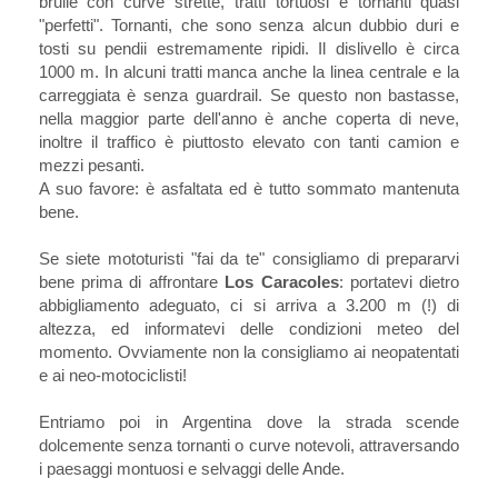
brulle con curve strette, tratti tortuosi e tornanti quasi
"perfetti". Tornanti, che sono senza alcun dubbio duri e
tosti su pendii estremamente ripidi. Il dislivello è circa
1000 m. In alcuni tratti manca anche la linea centrale e la
carreggiata è senza guardrail. Se questo non bastasse,
nella maggior parte dell'anno è anche coperta di neve,
inoltre il traffico è piuttosto elevato con tanti camion e
mezzi pesanti.
A suo favore: è asfaltata ed è tutto sommato mantenuta
bene.
Se siete mototuristi "fai da te" consigliamo di prepararvi
bene prima di affrontare
Los Caracoles
: portatevi dietro
abbigliamento adeguato, ci si arriva a 3.200 m (!) di
altezza, ed informatevi delle condizioni meteo del
momento. Ovviamente non la consigliamo ai neopatentati
e ai neo-motociclisti!
Entriamo poi in Argentina dove la strada scende
dolcemente senza tornanti o curve notevoli, attraversando
i paesaggi montuosi e selvaggi delle Ande.