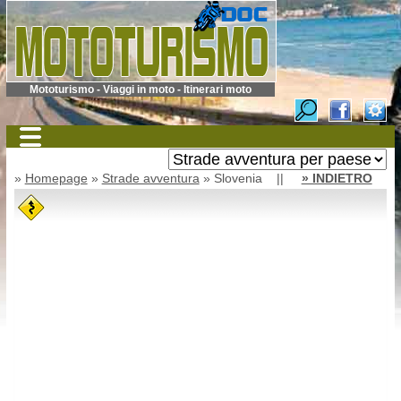
Mototurismo - Viaggi in moto - Itinerari moto
»
Homepage
»
Strade avventura
» Slovenia ||
» INDIETRO