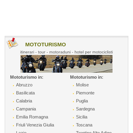
MOTOTURISMO
itinerari - tour - motoraduni - hotel per motociclisti
Mototurismo in:
Mototurismo in:
Abruzzo
Molise
Basilicata
Piemonte
Calabria
Puglia
Campania
Sardegna
Emilia Romagna
Sicilia
Friuli Venezia Giulia
Toscana
Lazio
Trentino Alto Adige