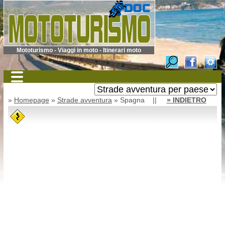
Mototurismo - Viaggi in moto - Itinerari moto
»
Homepage
»
Strade avventura
» Spagna ||
» INDIETRO