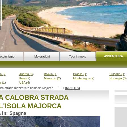
AVVENTURA
ototurismo
Motoraduni
Tour in moto
a (2
)
Austria (3
)
Bolivia (1
)
Brasile (1
)
Bulgaria (1
)
Italia (7
)
Marocco (2
)
Montenegro (2
)
Norvegia (3
)
a (1
)
USA (4
)
bra strada mozzafiato nell'isola Majorca || »
INDIETRO
A CALOBRA STRADA
L'ISOLA MAJORCA
 in: Spagna