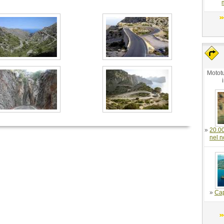
Mototu
»
20.0
nel n
»
Cap