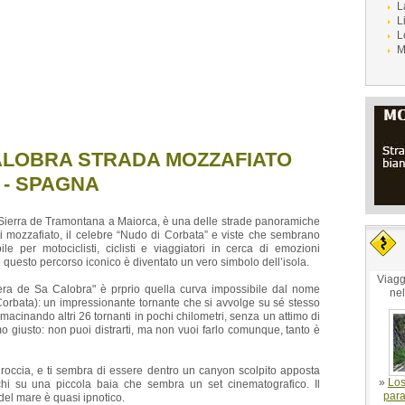
L
L
L
M
ALOBRA STRADA MOZZAFIATO
 - SPAGNA
 Sierra de Tramontana a Maiorca, è una delle strade panoramiche
ti mozzafiato, il celebre “Nudo di Corbata” e viste che sembrano
le per motociclisti, ciclisti e viaggiatori in cerca di emozioni
é questo percorso iconico è diventato un vero simbolo dell’isola.
Viagg
tera de Sa Calobra" è prprio quella curva impossibile dal nome
ne
Corbata): un impressionante tornante che si avvolge su sé stesso
acinando altri 26 tornanti in pochi chilometri, senza un attimo di
tmo giusto: non puoi distrarti, ma non vuoi farlo comunque, tanto è
i roccia, e ti sembra di essere dentro un canyon scolpito apposta
»
Los
chi su una piccola baia che sembra un set cinematografico. Il
para
 del mare è quasi ipnotico.