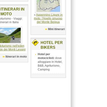
ITINERARI IN
MOTO
»
Appennino Ligure in
moto: l'Anello sinuoso
oturismo - Viaggi:
del Monte Beigua
tinerari in Italia
Mini itinerari
HOTEL PER
oturismo nell'eden
BIKERS
le dei Monti Lessini
Hotel per
Itinerari in moto
motociclisti:
dove
alloggiare in Hotel,
B&B, Agriturismo,
Camping