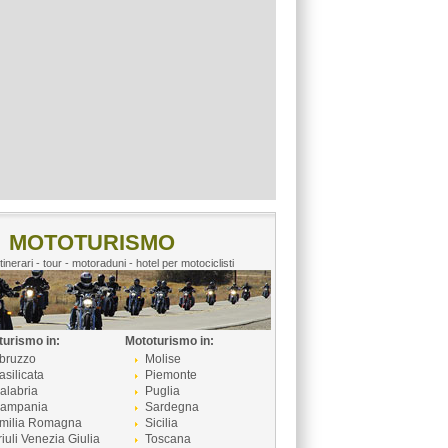
MOTOTURISMO
itinerari - tour - motoraduni - hotel per motociclisti
turismo in:
Mototurismo in:
bruzzo
Molise
asilicata
Piemonte
alabria
Puglia
ampania
Sardegna
milia Romagna
Sicilia
riuli Venezia Giulia
Toscana