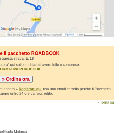
ile il pacchetto ROADBOOK
i questa strada:
E. 18
 ora" qui sotto, dichiari di avere letto e compreso:
NFORMATIVA ROADBOOK
sei ancora »
Registrati qui
, usa una email corretta perchè il Pacchetto
azione entro 24 ore dall'accredito.
»
Torna su
ell'isola Majorca