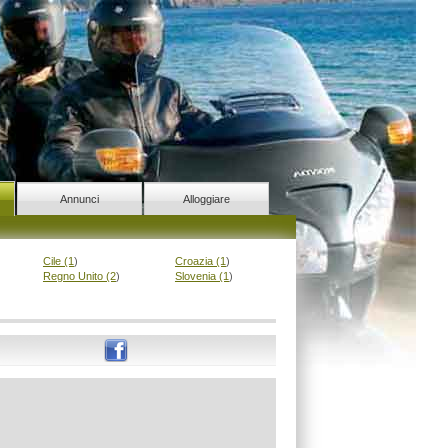
Annunci
Alloggiare
Cile (1
)
Croazia (1
)
Regno Unito (2
)
Slovenia (1
)