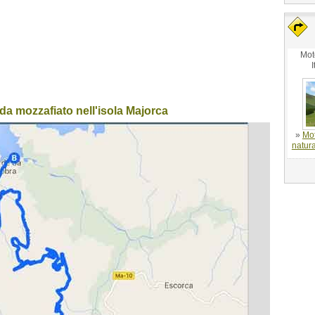
Mot
I
da mozzafiato nell'isola Majorca
»
Mot
natura