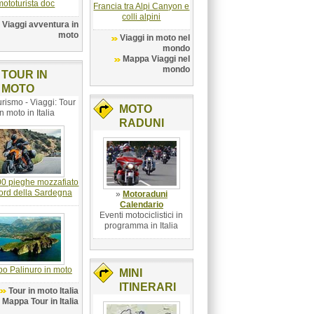
mototurista doc
Francia tra Alpi Canyon e
colli alpini
Viaggi avventura in
moto
Viaggi in moto nel
mondo
Mappa Viaggi nel
mondo
TOUR IN
MOTO
rismo - Viaggi: Tour
MOTO
in moto in Italia
RADUNI
00 pieghe mozzafiato
ord della Sardegna
»
Motoraduni
Calendario
Eventi motociclistici in
programma in Italia
o Palinuro in moto
MINI
ITINERARI
Tour in moto Italia
Mappa Tour in Italia