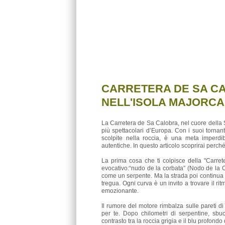
CARRETERA DE SA C
NELL'ISOLA MAJORCA
La Carretera de Sa Calobra, nel cuore della
più spettacolari d’Europa. Con i suoi tornan
scolpite nella roccia, è una meta imperdibi
autentiche. In questo articolo scoprirai perch
La prima cosa che ti colpisce della "Carre
evocativo:“nudo de la corbata” (Nodo de la 
come un serpente. Ma la strada poi continua m
tregua. Ogni curva è un invito a trovare il ri
emozionante.
Il rumore del motore rimbalza sulle pareti d
per te. Dopo chilometri di serpentine, sbu
contrasto tra la roccia grigia e il blu profondo