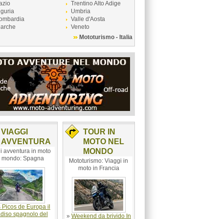
azio
Trentino Alto Adige
iguria
Umbria
ombardia
Valle d'Aosta
arche
Veneto
Mototurismo - Italia
VIAGGI
TOUR IN
AVVENTURA
MOTO NEL
MONDO
i avventura in moto
l mondo: Spagna
Mototurismo: Viaggi in
moto in Francia
 Picos de Europa il
diso spagnolo del
»
Weekend da brivido In