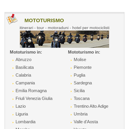
MOTOTURISMO
itinerari - tour - motoraduni - hotel per motociclisti
Mototurismo in:
Mototurismo in:
Abruzzo
Molise
Basilicata
Piemonte
Calabria
Puglia
Campania
Sardegna
Emilia Romagna
Sicilia
Friuli Venezia Giulia
Toscana
Lazio
Trentino Alto Adige
Liguria
Umbria
Lombardia
Valle d'Aosta