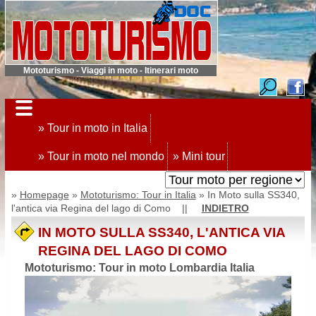
Mototurismo - Viaggi in moto - Itinerari moto
» Tour in moto in Italia
» Tour in moto nel mondo
» Mini tour
»
Homepage
»
Mototurismo: Tour in Italia
» In Moto sulla SS340,
l'antica via Regina del lago di Como ||
INDIETRO
IN MOTO SULLA SS340, L'ANTICA VIA
REGINA DEL LAGO DI COMO
Mototurismo: Tour in moto Lombardia Italia