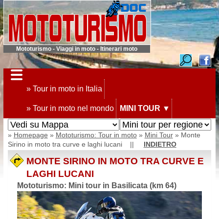
Mototurismo - Viaggi in moto - Itinerari moto
» Tour in moto in Italia
» Tour in moto nel mondo
MINI TOUR
▼
»
Homepage
»
Mototurismo: Tour in moto
»
Mini Tour
» Monte
Sirino in moto tra curve e laghi lucani ||
INDIETRO
MONTE SIRINO IN MOTO TRA CURVE E
LAGHI LUCANI
Mototurismo: Mini tour in Basilicata (km 64)