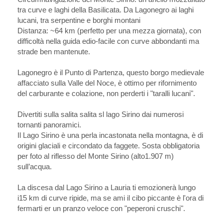
tra curve e laghi della Basilicata. Da Lagonegro ai laghi
lucani, tra serpentine e borghi montani
Distanza: ~64 km (perfetto per una mezza giornata), con
difficoltà nella guida edio-facile con curve abbondanti ma
strade ben mantenute.
Lagonegro è il Punto di Partenza, questo borgo medievale
affacciato sulla Valle del Noce, è ottimo per rifornimento
del carburante e colazione, non perderti i "taralli lucani".
Divertiti sulla salita salita sl lago Sirino dai numerosi
tornanti panoramici.
Il Lago Sirino è una perla incastonata nella montagna, è di
origini glaciali e circondato da faggete. Sosta obbligatoria
per foto al riflesso del Monte Sirino (alto1.907 m)
sull’acqua.
La discesa dal Lago Sirino a Lauria ti emozionerà lungo
i15 km di curve ripide, ma se ami il cibo piccante è l'ora di
fermarti er un pranzo veloce con "peperoni cruschi".