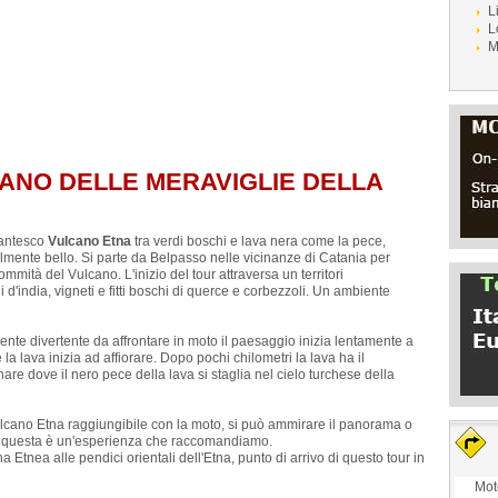
L
L
M
CANO DELLE MERAVIGLIE DELLA
igantesco
Vulcano Etna
tra verdi boschi e lava nera come la pece,
ibilmente bello. Si parte da Belpasso nelle vicinanze di Catania per
mmità del Vulcano. L'inizio del tour attraversa un territori
 d'india, vigneti e fitti boschi di querce e corbezzoli. Un ambiente
nte divertente da affrontare in moto il paesaggio inizia lentamente a
a lava inizia ad affiorare. Dopo pochi chilometri la lava ha il
re dove il nero pece della lava si staglia nel cielo turchese della
Vulcano Etna raggiungibile con la moto, si può ammirare il panorama o
i, questa è un'esperienza che raccomandiamo.
Etnea alle pendici orientali dell'Etna, punto di arrivo di questo tour in
Mot