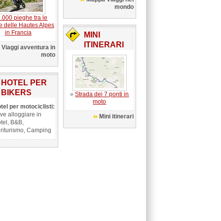
mondo
.000 pieghe tra le
te delle Hautes Alpes
in Francia
MINI
ITINERARI
Viaggi avventura in
moto
HOTEL PER
BIKERS
»
Strada dei 7 ponti in
moto
tel per motociclisti:
ve alloggiare in
Mini itinerari
tel, B&B,
riturismo, Camping