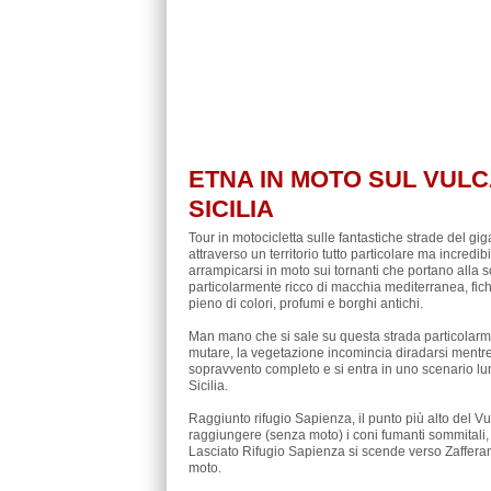
ETNA IN MOTO SUL VUL
SICILIA
Tour in motocicletta sulle fantastiche strade del g
attraverso un territorio tutto particolare ma incred
arrampicarsi in moto sui tornanti che portano alla so
particolarmente ricco di macchia mediterranea, fichi
pieno di colori, profumi e borghi antichi.
Man mano che si sale su questa strada particolarme
mutare, la vegetazione incomincia diradarsi mentre l
sopravvento completo e si entra in uno scenario luna
Sicilia.
Raggiunto rifugio Sapienza, il punto più alto del 
raggiungere (senza moto) i coni fumanti sommital
Lasciato Rifugio Sapienza si scende verso Zafferana 
moto.