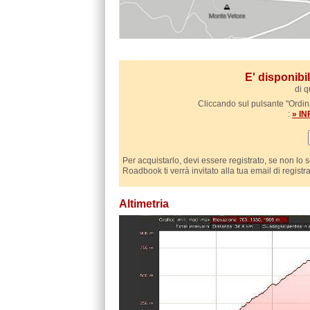
E' disponib
di q
Cliccando sul pulsante "Ordina
:
» I
Per acquistarlo, devi essere registrato, se non lo 
Roadbook ti verrà invitato alla tua email di registr
Altimetria