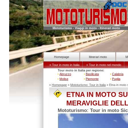
Mototurismo - Viaggi in moto - Itinerari moto
Homepage
Itinerari moto
M
» Tour in moto in Italia
» Tour in moto nel mondo
Tour moto in Italia per regione:
Abruzzo
Basilicata
Calabria
Molise
Piemonte
Puglia
»
Homepage
»
Mototurismo: Tour in Italia
» Etna in moto 
ETNA IN MOTO S
MERAVIGLIE DELL
Mototurismo: Tour in moto Sicil