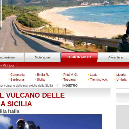
TOUR IN MOTO
ototurismo
Motoraduni
Avventura
» Mini tour
Campania
Emilia R.
Friuli V. G.
Lazio
Liguria
Sardegna
Sicilia
Toscana
Trentino A.A.
Umbria
sul vulcano delle meraviglie della Sicilia ||
INDIETRO
UL VULCANO DELLE
A SICILIA
ia Italia