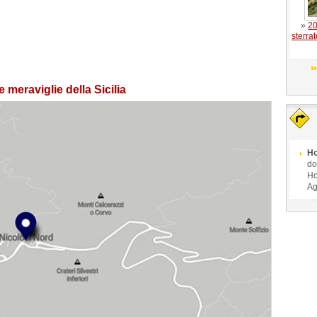
»
20
sterra
meraviglie della Sicilia
Ho
do
Ho
Ag