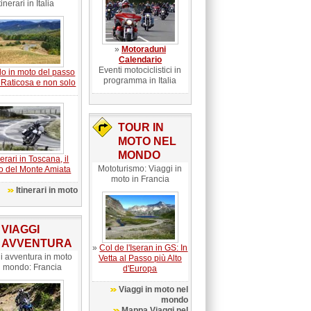
tinerari in Italia
»
Motoraduni
Calendario
Eventi motociclistici in
lo in moto del passo
programma in Italia
 Raticosa e non solo
TOUR IN
MOTO NEL
MONDO
nerari in Toscana, il
Mototurismo: Viaggi in
o del Monte Amiata
moto in Francia
Itinerari in moto
VIAGGI
AVVENTURA
»
Col de l'Iseran in GS: In
i avventura in moto
Vetta al Passo più Alto
l mondo: Francia
d'Europa
Viaggi in moto nel
mondo
Mappa Viaggi nel