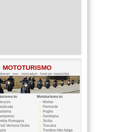
MOTOTURISMO
itinerari - tour - motoraduni - hotel per motociclisti
turismo in:
Mototurismo in:
bruzzo
Molise
asilicata
Piemonte
alabria
Puglia
ampania
Sardegna
milia Romagna
Sicilia
riuli Venezia Giulia
Toscana
azio
Trentino Alto Adige