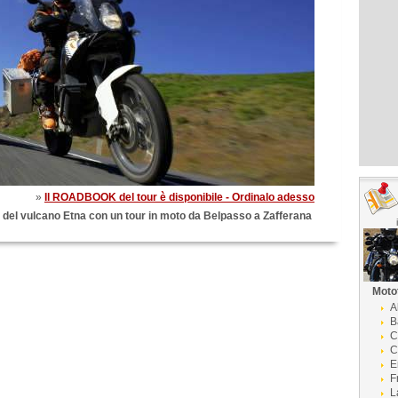
»
Il ROADBOOK del tour è disponibile - Ordinalo adesso
do del vulcano Etna con un tour in moto da Belpasso a Zafferana
Moto
A
B
C
C
E
F
L