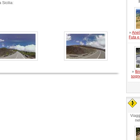
I
 Sicilia:
»
Anel
Futa e
»
Iti
sogn
Viagg
ne