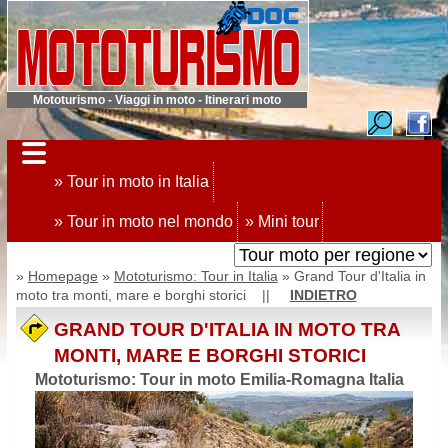
Mototurismo - Viaggi in moto - Itinerari moto
» Tour in moto in Italia
» Tour in moto nel mondo
» Mini tour
»
Homepage
»
Mototurismo: Tour in Italia
» Grand Tour d'Italia in
moto tra monti, mare e borghi storici ||
INDIETRO
GRAND TOUR D'ITALIA IN MOTO TRA
MONTI, MARE E BORGHI STORICI
Mototurismo: Tour in moto Emilia-Romagna Italia