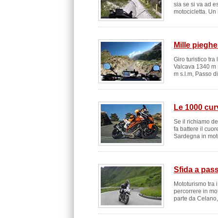
sia se si va ad 
motocicletta. Un i
Mille pieghe
Giro turistico tr
Valcava 1340 m s
m s.l.m, Passo di
Le 1000 cur
Se il richiamo del
fa battere il cuor
Sardegna in moto
Sfida a pass
Mototurismo tra 
percorrere in moto
parte da Celano, f