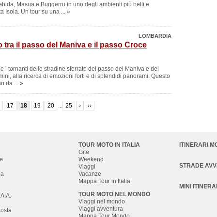
ida, Masua e Buggerru in uno degli ambienti più belli e
a Isola. Un tour su una ... »
LOMBARDIA
tra il passo del Maniva e il passo Croce
o e i tornanti delle stradine sterrate del passo del Maniva e del
ni, alla ricerca di emozioni forti e di splendidi panorami. Questo
o da ... »
6
17
18
19
20
...
25
›
››
TOUR MOTO IN ITALIA
ITINERARI M
Gite
e
Weekend
STRADE AV
Viaggi
na
Vacanze
Mappa Tour in Italia
MINI ITINERA
TOUR MOTO NEL MONDO
 A.A.
Viaggi nel mondo
Viaggi avventura
Aosta
Mappa Tour Mondo