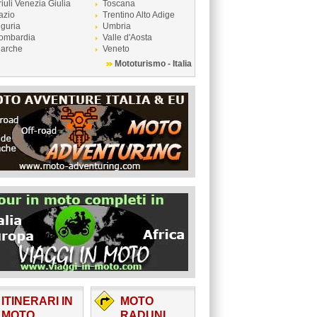
riuli Venezia Giulia
Toscana
azio
Trentino Alto Adige
iguria
Umbria
ombardia
Valle d'Aosta
arche
Veneto
Mototurismo - Italia
ITINERARI IN
MOTO
MOTO
RADUNI