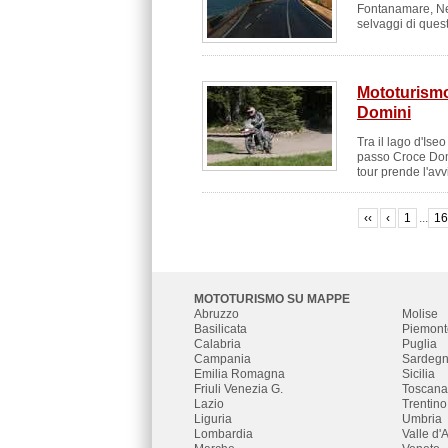
Fontanamare, Neb
selvaggi di quest
Mototurismo 
Domini
Tra il lago d'Ise
passo Croce Domi
tour prende l'avvi
‹‹
‹
1
...
1
MOTOTURISMO SU MAPPE
Abruzzo
Molise
Basilicata
Piemont
Calabria
Puglia
Campania
Sardeg
Emilia Romagna
Sicilia
Friuli Venezia G.
Toscana
Lazio
Trentino
Liguria
Umbria
Lombardia
Valle d'