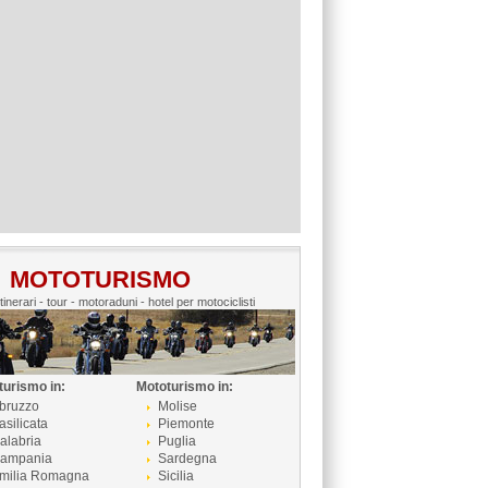
MOTOTURISMO
itinerari - tour - motoraduni - hotel per motociclisti
turismo in:
Mototurismo in:
bruzzo
Molise
asilicata
Piemonte
alabria
Puglia
ampania
Sardegna
milia Romagna
Sicilia