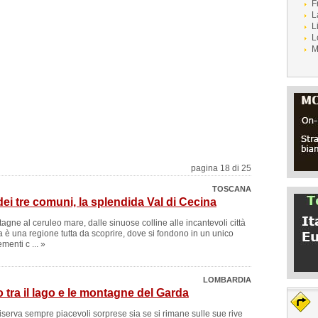
F
L
L
L
M
pagina 18 di 25
TOSCANA
dei tre comuni, la splendida Val di Cecina
gne al ceruleo mare, dalle sinuose colline alle incantevoli città
a è una regione tutta da scoprire, dove si fondono in un unico
ementi c ... »
LOMBARDIA
 tra il lago e le montagne del Garda
riserva sempre piacevoli sorprese sia se si rimane sulle sue rive