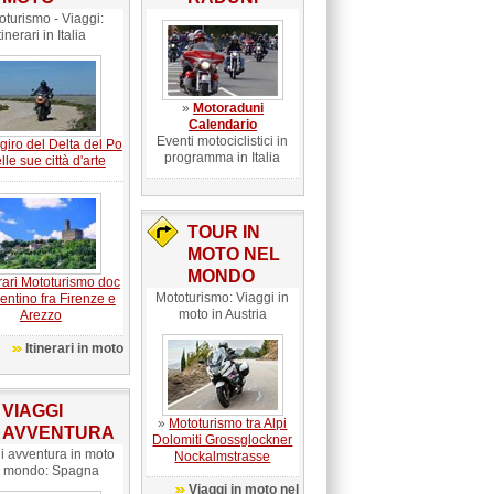
oturismo - Viaggi:
tinerari in Italia
»
Motoraduni
Calendario
Eventi motociclistici in
giro del Delta del Po
programma in Italia
lle sue città d'arte
TOUR IN
MOTO NEL
MONDO
erari Mototurismo doc
Mototurismo: Viaggi in
sentino fra Firenze e
moto in Austria
Arezzo
Itinerari in moto
VIAGGI
»
Mototurismo tra Alpi
AVVENTURA
Dolomiti Grossglockner
i avventura in moto
Nockalmstrasse
l mondo: Spagna
Viaggi in moto nel