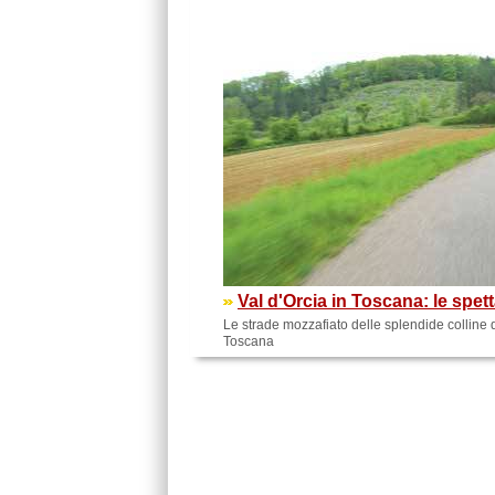
Val d'Orcia in Toscana: le spet
Le strade mozzafiato delle splendide colline de
Toscana