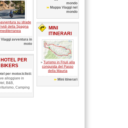
mondo
Mappa Viaggi nel
mondo
avventura su strade
rividi della Spagna
MINI
mediterranea
ITINERARI
Viaggi avventura in
moto
HOTEL PER
»
Turismo in Friuli alla
BIKERS
conquista del Passo
della Mauria
tel per motociclisti:
ve alloggiare in
Mini itinerari
tel, B&B,
riturismo, Camping