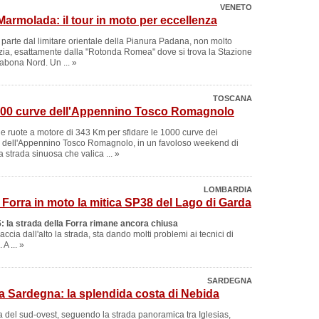
VENETO
Marmolada: il tour in moto per eccellenza
parte dal limitare orientale della Pianura Padana, non molto
ia, esattamente dalla "Rotonda Romea" dove si trova la Stazione
llabona Nord. Un ... »
TOSCANA
1000 curve dell'Appennino Tosco Romagnolo
e ruote a motore di 343 Km per sfidare le 1000 curve dei
i dell'Appennino Tosco Romagnolo, in un favoloso weekend di
 strada sinuosa che valica ... »
LOMBARDIA
 Forra in moto la mitica SP38 del Lago di Garda
: la strada della Forra rimane ancora chiusa
ccia dall'alto la strada, sta dando molti problemi ai tecnici di
A ... »
SARDEGNA
la Sardegna: la splendida costa di Nebida
a del sud-ovest, seguendo la strada panoramica tra Iglesias,