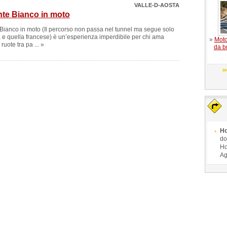
VALLE-D-AOSTA
nte Bianco in moto
e Bianco in moto (Il percorso non passa nel tunnel ma segue solo
na e quella francese) è un’esperienza imperdibile per chi ama
»
Moto
ruote tra pa ... »
da b
Ho
do
Ho
Ag