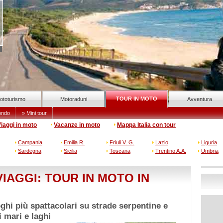
TOUR IN MOTO
ototurismo
Motoraduni
Avventura
ondo
» Mini tour
iaggi in moto
Vacanze in moto
Mappa Italia con tour
Campania
Emilia R.
Friuli V. G.
Lazio
Liguria
Sardegna
Sicilia
Toscana
Trentino A.A.
Umbria
IAGGI: TOUR IN MOTO IN
ghi più spattacolari su strade serpentine e
 mari e laghi