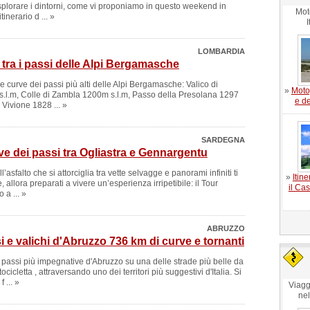
esplorare i dintorni, come vi proponiamo in questo weekend in
Mot
tinerario d ... »
I
LOMBARDIA
 tra i passi delle Alpi Bergamasche
a le curve dei passi più alti delle Alpi Bergamasche: Valico di
»
Moto
.l.m, Colle di Zambla 1200m s.l.m, Passo della Presolana 1297
e de
 Vivione 1828 ... »
SARDEGNA
ve dei passi tra Ogliastra e Gennargentu
l’asfalto che si attorciglia tra vette selvagge e panorami infiniti ti
»
Itin
e, allora preparati a vivere un’esperienza irripetibile: il Tour
il Ca
 a ... »
ABRUZZO
i e valichi d'Abruzzo 736 km di curve e tornanti
i passi più impegnative d'Abruzzo su una delle strade più belle da
cicletta , attraversando uno dei territori più suggestivi d'Italia. Si
 ... »
Viagg
ne