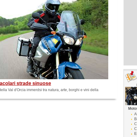
tacolari strade sinuose
lla Val d'Orcia immerdsi tra natura, arte, borghi e vini della
Moto
A
B
C
C
E