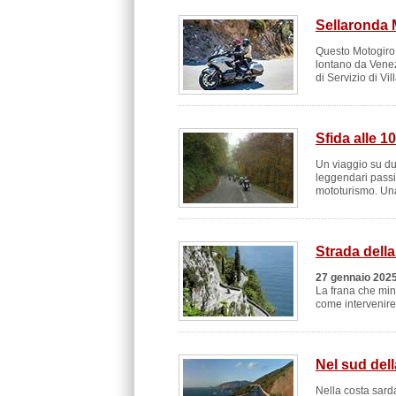
Sellaronda 
Questo Motogiro 
lontano da Venez
di Servizio di Vi
Sfida alle 
Un viaggio su du
leggendari pass
mototurismo. Una
Strada della
27 gennaio 2025
La frana che mina
come intervenire. 
Nel sud del
Nella costa sard