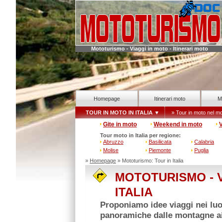
Mototurismo - Viaggi in moto - Itinerari moto
Homepage
Itinerari moto
M
TOUR IN MOTO IN ITALIA
▼
» Tour in moto nel m
Gite in moto
Weekend in moto
V
Tour moto in Italia per regione:
Abruzzo
Basilicata
Calabria
Molise
Piemonte
Puglia
»
Homepage
» Mototurismo: Tour in Italia
MOTOTURISMO - V
ITALIA
Proponiamo idee viaggi nei luo
panoramiche dalle montagne ai