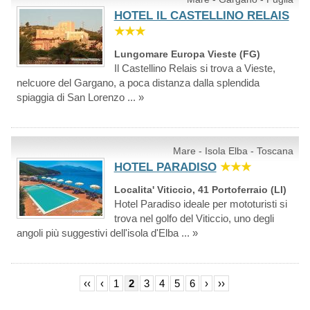
HOTEL IL CASTELLINO RELAIS
★★★
Lungomare Europa Vieste (FG)
Il Castellino Relais si trova a Vieste,
nelcuore del Gargano, a poca distanza dalla splendida
spiaggia di San Lorenzo ... »
Mare - Isola Elba - Toscana
HOTEL PARADISO
★★★
Localita' Viticcio, 41 Portoferraio (LI)
Hotel Paradiso ideale per mototuristi si
trova nel golfo del Viticcio, uno degli
angoli più suggestivi dell'isola d'Elba ... »
‹‹
‹
1
2
3
4
5
6
›
››