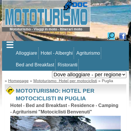
Mototurismo - Viaggi in moto - Itinerari moto
Alloggiare
Hotel - Alberghi
Agriturismo
Bed and Breakfast
Ristoranti
»
Homepage
»
Mototurismo: Hotel per motociclisti
» Puglia
MOTOTURISMO: HOTEL PER
MOTOCICLISTI IN PUGLIA
Hotel - Bed and Breakfast - Residence - Camping
- Agriturismi "Motociclisti Benvenuti"