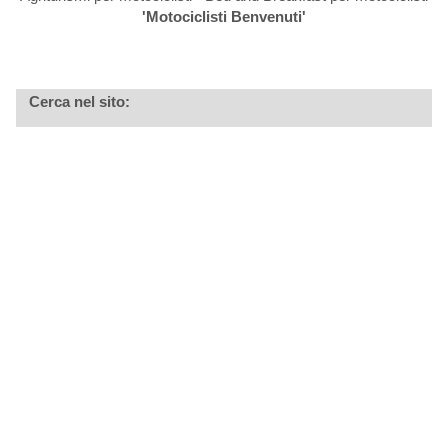
'Motociclisti Benvenuti'
Cerca nel sito: