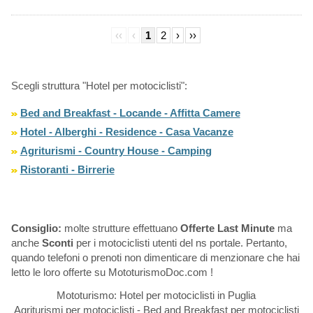
‹‹
‹
1
2
›
››
Scegli struttura "Hotel per motociclisti":
Bed and Breakfast - Locande - Affitta Camere
Hotel - Alberghi - Residence - Casa Vacanze
Agriturismi - Country House - Camping
Ristoranti - Birrerie
Consiglio:
molte strutture effettuano
Offerte Last Minute
ma
anche
Sconti
per i motociclisti utenti del ns portale. Pertanto,
quando telefoni o prenoti non dimenticare di menzionare che hai
letto le loro offerte su MototurismoDoc.com !
Mototurismo: Hotel per motociclisti in Puglia
Agriturismi per motociclisti - Bed and Breakfast per motociclisti