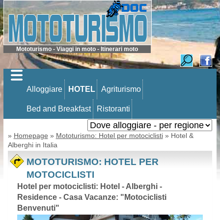
Mototurismo - Viaggi in moto - Itinerari moto
Alloggiare
HOTEL
Agriturismo
Bed and Breakfast
Ristoranti
»
Homepage
»
Mototurismo: Hotel per motociclisti
» Hotel &
Alberghi in Italia
MOTOTURISMO: HOTEL PER
MOTOCICLISTI
Hotel per motociclisti: Hotel - Alberghi -
Residence - Casa Vacanze: "Motociclisti
Benvenuti"