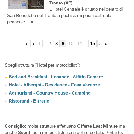
Tronto (AP)
L’Hotel Centrale è situato nel centro di
San Benedetto del Tronto a pochissimi passi dall'isola
pedonale ... »
‹‹
‹
1
...
7
8
9
10
11
...
15
›
››
Scegli struttura "Hotel per motociclisti":
Bed and Breakfast - Locande - Affitta Camere
Hotel - Alberghi - Residence - Casa Vacanze
Agriturismi - Country House - Camping
Ristoranti - Birrerie
Consiglio:
molte strutture effettuano
Offerte Last Minute
ma
anche
Sconti
per i motociclisti utenti del ns portale. Pertanto,