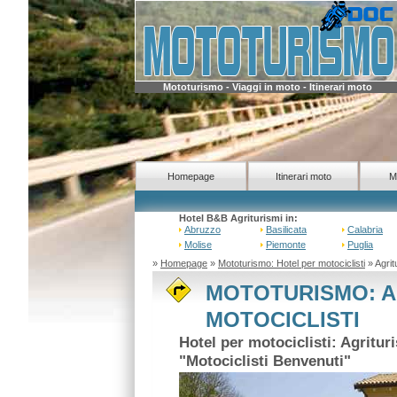
Mototurismo - Viaggi in moto - Itinerari moto
Homepage
Itinerari moto
M
Hotel B&B Agriturismi in:
Abruzzo
Basilicata
Calabria
Molise
Piemonte
Puglia
»
Homepage
»
Mototurismo: Hotel per motociclisti
» Agritu
MOTOTURISMO: A
MOTOCICLISTI
Hotel per motociclisti: Agritu
"Motociclisti Benvenuti"