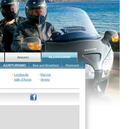
ALLOGGIARE
Annunci
AGRITURISMO
Bed and Breakfast
Ristoranti
Lombardia
Marche
Valle d'Aosta
Veneto