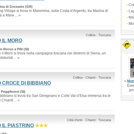
Col
rina di Grosseto (GR)
g Village si trova in Maremma, sulla Costa d'Argento, tra Marina di
La
 a Mare ... »
Ma
Mo
Collina - Toscana
 IL MORO
n Rocco a Pilli (SI)
 il Moro si trova nella campagna toscana nei dintorni di Siena, un
oturisti ... »
Collina - Chianti - Toscana
»
Mot
 CROCE DI BIBBIANO
Even
pr
 Poggibonsi (SI)
ibbiano si trova tra San Gimignano e Colle Val d’Elsa immersa tra le
Chianti ... »
Città d'arte - Chianti - Toscana
 IL PIASTRINO
★★★
 (FI)