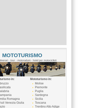
MOTOTURISMO
itinerari - tour - motoraduni - hotel per motociclisti
turismo in:
Mototurismo in:
bruzzo
Molise
asilicata
Piemonte
alabria
Puglia
ampania
Sardegna
milia Romagna
Sicilia
riuli Venezia Giulia
Toscana
azio
Trentino Alto Adige