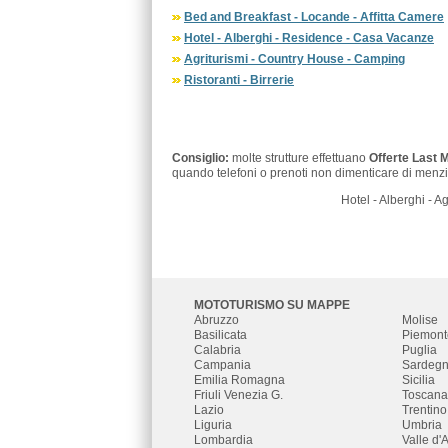
Bed and Breakfast - Locande - Affitta Camere
Hotel - Alberghi - Residence - Casa Vacanze
Agriturismi - Country House - Camping
Ristoranti - Birrerie
Consiglio:
molte strutture effettuano
Offerte Last 
quando telefoni o prenoti non dimenticare di menzi
Hotel - Alberghi - Ag
MOTOTURISMO SU MAPPE
Abruzzo
Molise
Basilicata
Piemont
Calabria
Puglia
Campania
Sardeg
Emilia Romagna
Sicilia
Friuli Venezia G.
Toscana
Lazio
Trentino
Liguria
Umbria
Lombardia
Valle d'