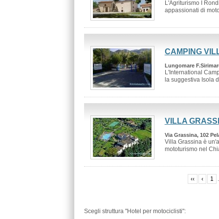
L'Agriturismo I Rondi
appassionati di moto
CAMPING VIL
Lungomare F.Sirimarc
L'International Camp
la suggestiva Isola di
VILLA GRASS
Via Grassina, 102 Pel
Villa Grassina è un'a
mototurismo nel Chian
‹‹
‹
1
.
Scegli struttura "Hotel per motociclisti":