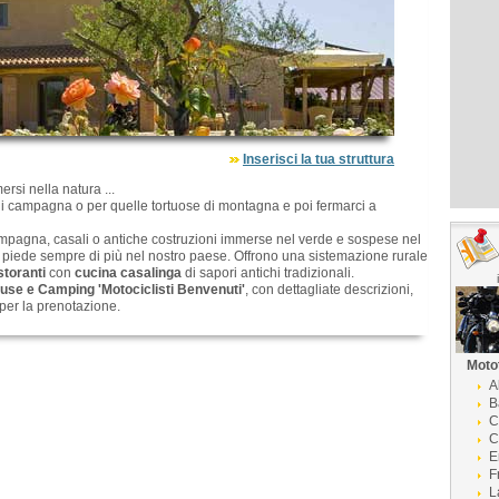
Inserisci la tua struttura
ersi nella natura ...
e di campagna o per quelle tortuose di montagna e poi fermarci a
ampagna, casali o antiche costruzioni immerse nel verde e sospese nel
o piede sempre di più nel nostro paese. Offrono una sistemazione rurale
storanti
con
cucina casalinga
di sapori antichi tradizionali.
use e Camping 'Motociclisti Benvenuti'
, con dettagliate descrizioni,
per la prenotazione.
Moto
A
B
C
C
E
F
L