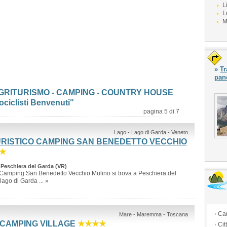
L
L
M
»
Tr
pan
AGRITURISMO - CAMPING - COUNTRY HOUSE
ociclisti Benvenuti"
pagina 5 di 7
Lago - Lago di Garda - Veneto
URISTICO CAMPING SAN BENEDETTO VECCHIO
★
 Peschiera del Garda (VR)
co Camping San Benedetto Vecchio Mulino si trova a Peschiera del
lago di Garda ... »
Ca
Mare - Maremma - Toscana
CAMPING VILLAGE
★★★★
Cit