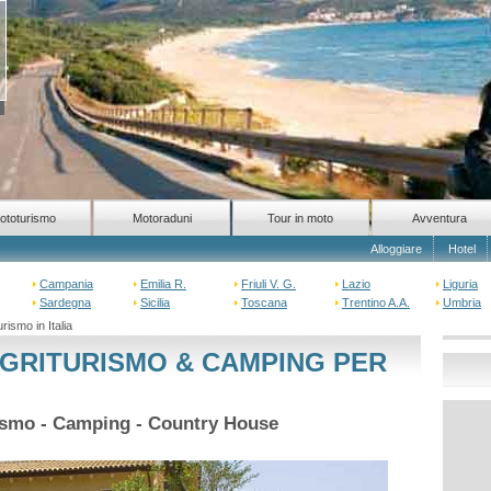
ototurismo
Motoraduni
Tour in moto
Avventura
Alloggiare
Hotel
Campania
Emilia R.
Friuli V. G.
Lazio
Liguria
Sardegna
Sicilia
Toscana
Trentino A.A.
Umbria
rismo in Italia
GRITURISMO & CAMPING PER
rismo - Camping - Country House