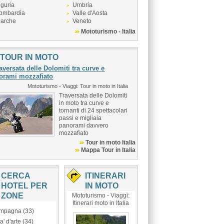
iguria
Umbria
ombardia
Valle d'Aosta
arche
Veneto
Mototurismo - Italia
TOUR IN MOTO
aversata delle Dolomiti tra curve e
orami mozzafiato
Mototurismo - Viaggi: Tour in moto in Italia
Traversata delle Dolomiti
in moto tra curve e
tornanti di 24 spettacolari
passi e migliaia
panorami davvero
mozzafiato
Tour in moto Italia
Mappa Tour in Italia
CERCA
ITINERARI
HOTEL PER
IN MOTO
ZONE
Mototurismo - Viaggi:
Itinerari moto in Italia
mpagna (33)
ta' d'arte (34)