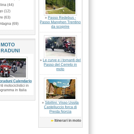
lina (44)
go (12)
re (63)
»
Passo Redebus -
Passo Manghen Trentino
ntagna (69)
da scoprire
MOTO
RADUNI
»
Le curve e i tornanti del
Passo del Cerreto in
moto
oraduni Calendario
ti motociclistici in
ogramma in Italia
»
Sibillini: Visso Ussita
Castelluccio forca di
Presta Norcia
Itinerari in moto