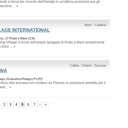
nelli si trova tra i boschi dell'Amiata in un'ottima posizione per gli
turismo ... »
Mare - Calabria
LAGE INTERNATIONAL
o, 17 Praia a Mare (CS)
ing Village si trova sull'ampia spiaggia di Praia a Mare prospiciente
 Dino ... »
Collina - Chianti - Toscana
INA
ago (Grassina Pelago) FI (FI)
ntica villa toscana non lontano da Firenze in posizione perfetta per il
ti ... »
..
2
3
4
5
6
7
›
››