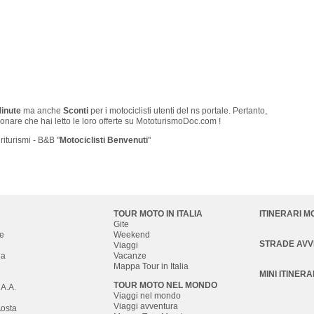
Minute
ma anche
Sconti
per i motociclisti utenti del ns portale. Pertanto,
onare che hai letto le loro offerte su MototurismoDoc.com !
riturismi - B&B "
Motociclisti Benvenuti
"
TOUR MOTO IN ITALIA
ITINERARI M
Gite
e
Weekend
STRADE AV
Viaggi
na
Vacanze
Mappa Tour in Italia
MINI ITINERA
TOUR MOTO NEL MONDO
 A.A.
Viaggi nel mondo
Viaggi avventura
Aosta