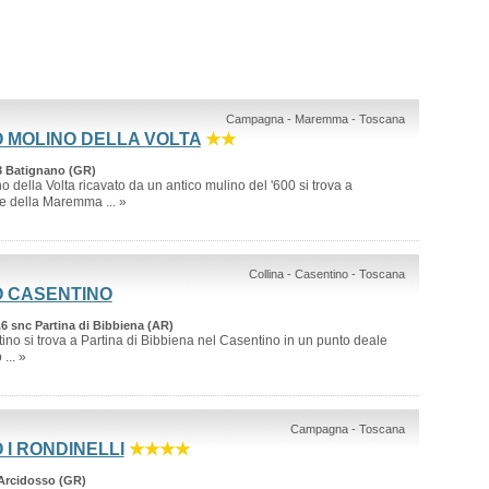
Campagna - Maremma - Toscana
 MOLINO DELLA VOLTA
★★
03 Batignano (GR)
no della Volta ricavato da un antico mulino del '600 si trova a
e della Maremma ... »
Collina - Casentino - Toscana
O CASENTINO
6 snc Partina di Bibbiena (AR)
ino si trova a Partina di Bibbiena nel Casentino in un punto deale
... »
Campagna - Toscana
 I RONDINELLI
★★★★
 Arcidosso (GR)