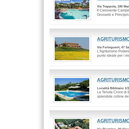
Via Trappola, 180 Ma
Il Cieloverde Campin
Grosseto e Principina
AGRITURISMO
Via Forteguerri, 47 Sa
L'Agriturismo Podere
punto ideale per i mot
AGRITURISMO
Località Bibbiano 1/3
La Tenuta Croce di B
splendide colline del 
AGRITURISMO
Via Piastrino, 30 Vinci