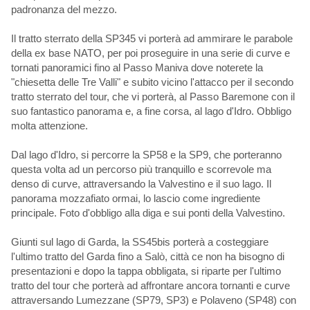
padronanza del mezzo.
Il tratto sterrato della SP345 vi porterà ad ammirare le parabole
della ex base NATO, per poi proseguire in una serie di curve e
tornati panoramici fino al Passo Maniva dove noterete la
"chiesetta delle Tre Valli" e subito vicino l'attacco per il secondo
tratto sterrato del tour, che vi porterà, al Passo Baremone con il
suo fantastico panorama e, a fine corsa, al lago d'Idro. Obbligo
molta attenzione.
Dal lago d'Idro, si percorre la SP58 e la SP9, che porteranno
questa volta ad un percorso più tranquillo e scorrevole ma
denso di curve, attraversando la Valvestino e il suo lago. Il
panorama mozzafiato ormai, lo lascio come ingrediente
principale. Foto d'obbligo alla diga e sui ponti della Valvestino.
Giunti sul lago di Garda, la SS45bis porterà a costeggiare
l'ultimo tratto del Garda fino a Salò, città ce non ha bisogno di
presentazioni e dopo la tappa obbligata, si riparte per l'ultimo
tratto del tour che porterà ad affrontare ancora tornanti e curve
attraversando Lumezzane (SP79, SP3) e Polaveno (SP48) con