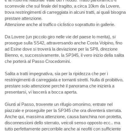
scorrevole che sul finale del tragitto, a circa 10km da Lovere,
trova restringimenti di carreggiata in alcuni tratti, ai quali bisogna
prestare attenzione.
Attenzione anche al traffico ciclistico soprattutto in gallerie.
Da Lovere (un piccolo giro nelle vie del paese lo merita), si
prosegue sulla SS42, attraversando anche Costa Volpino, fino
ad Esine dove si troverà la deviazione per la SP8, direzione
Bienno, e, successivamente, la SP345, il vero inizio della salita
che porterà al Passo Crocedomini.
Salita a tratti impegnativa, sia per la ripidezza che per i
restringimenti di carreggiata e tornanti stretti. Nulla di proibitivo,
prestare solo attenzione perchè il panorama che inizierà a
presentarsi, vi lascerà a bocca aperta.
Giunti al Passo, troverete un rifugio omonimo, entrate nel
piazzale e proseguite per la SP345 che ora diventerà sterrata.
Anche qui, massima attenzione, causa banchina non protetta,
disconnessioni dello sterrato, veicoli senso opposto ecc.. ma
tutto perfettamente percorribile anche ai neofiti con sufficiente