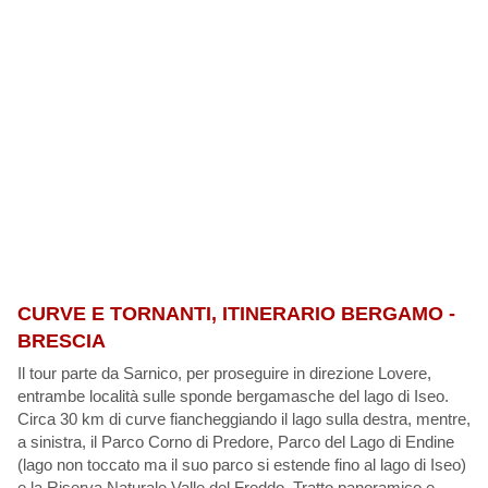
CURVE E TORNANTI, ITINERARIO BERGAMO -
BRESCIA
Il tour parte da Sarnico, per proseguire in direzione Lovere,
entrambe località sulle sponde bergamasche del lago di Iseo.
Circa 30 km di curve fiancheggiando il lago sulla destra, mentre,
a sinistra, il Parco Corno di Predore, Parco del Lago di Endine
(lago non toccato ma il suo parco si estende fino al lago di Iseo)
e la Riserva Naturale Valle del Freddo. Tratto panoramico e