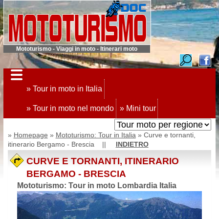
Mototurismo - Viaggi in moto - Itinerari moto
» Tour in moto in Italia
» Tour in moto nel mondo
» Mini tour
»
Homepage
»
Mototurismo: Tour in Italia
» Curve e tornanti,
itinerario Bergamo - Brescia ||
INDIETRO
CURVE E TORNANTI, ITINERARIO
BERGAMO - BRESCIA
Mototurismo: Tour in moto Lombardia Italia