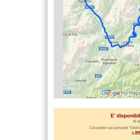
E' disponib
di q
Cliccando sul pulsante "Ordina
:
» I