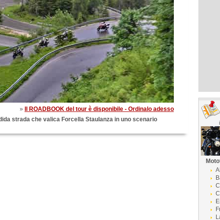
»
Il ROADBOOK del tour è disponibile - Ordinalo adesso
dida strada che valica Forcella Staulanza in uno scenario
Moto
A
B
C
C
E
F
L