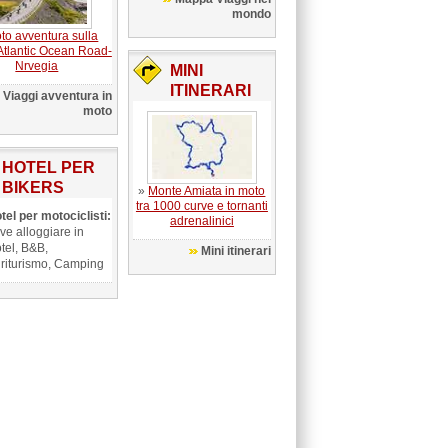
mondo
to avventura sulla
 Atlantic Ocean Road-
Nrvegia
MINI
ITINERARI
Viaggi avventura in
moto
HOTEL PER
BIKERS
»
Monte Amiata in moto
tra 1000 curve e tornanti
tel per motociclisti:
adrenalinici
ve alloggiare in
tel, B&B,
Mini itinerari
riturismo, Camping