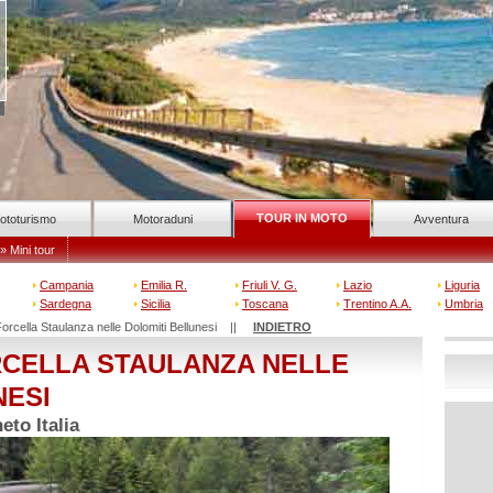
TOUR IN MOTO
ototurismo
Motoraduni
Avventura
» Mini tour
Campania
Emilia R.
Friuli V. G.
Lazio
Liguria
Sardegna
Sicilia
Toscana
Trentino A.A.
Umbria
Forcella Staulanza nelle Dolomiti Bellunesi ||
INDIETRO
ORCELLA STAULANZA NELLE
NESI
to Italia