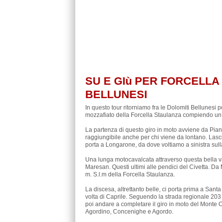
SU E GIù PER FORCELLA
BELLUNESI
In questo tour ritorniamo fra le Dolomiti Bellunesi 
mozzafiato della Forcella Staulanza compiendo un 
La partenza di questo giro in moto avviene da Pian d
raggiungibile anche per chi viene da lontano. Lasci
porta a Longarone, da dove voltiamo a sinistra sull
Una lunga motocavalcata attraverso questa bella val
Maresan. Questi ultimi alle pendici del Civetta. Da 
m. S.l.m della Forcella Staulanza.
La discesa, altrettanto belle, ci porta prima a Sant
volta di Caprile. Seguendo la strada regionale 20
poi andare a completare il giro in moto del Monte 
Agordino, Concenighe e Agordo.