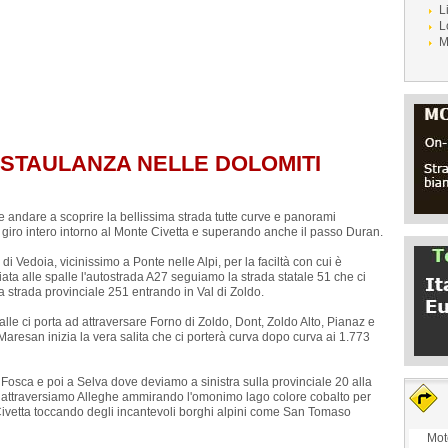
L
L
M
 STAULANZA NELLE DOLOMITI
pe andare a scoprire la bellissima strada tutte curve e panorami
giro intero intorno al Monte Civetta e superando anche il passo Duran.
i Vedoia, vicinissimo a Ponte nelle Alpi, per la faciltà con cui è
ata alle spalle l'autostrada A27 seguiamo la strada statale 51 che ci
a strada provinciale 251 entrando in Val di Zoldo.
le ci porta ad attraversare Forno di Zoldo, Dont, Zoldo Alto, Pianaz e
Maresan inizia la vera salita che ci porterà curva dopo curva ai 1.773
a Fosca e poi a Selva dove deviamo a sinistra sulla provinciale 20 alla
3 attraversiamo Alleghe ammirando l'omonimo lago colore cobalto per
Civetta toccando degli incantevoli borghi alpini come San Tomaso
Mot