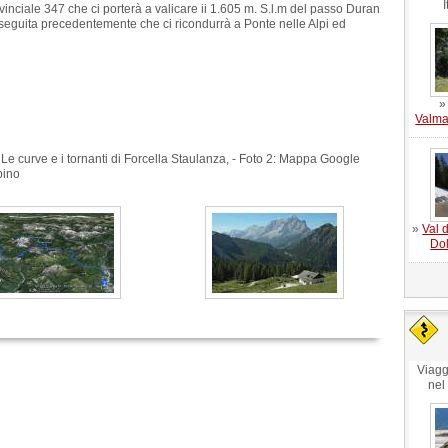
I
inciale 347 che ci porterà a valicare ii 1.605 m. S.l.m del passo Duran
 seguita precedentemente che ci ricondurrà a Ponte nelle Alpi ed
Valma
 Le curve e i tornanti di Forcella Staulanza, - Foto 2: Mappa Google
pino
»
Val d
Dol
Viagg
nel