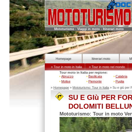
Mototurismo - Viaggi in moto - Itinerari moto
Homepage
Itinerari moto
M
» Tour in moto in Italia
» Tour in moto nel mondo
Tour moto in Italia per regione:
Abruzzo
Basilicata
Calabria
Molise
Piemonte
Puglia
»
Homepage
»
Mototurismo: Tour in Italia
» Su e giù per 
SU E GIù PER F
DOLOMITI BELLU
Mototurismo: Tour in moto Vene