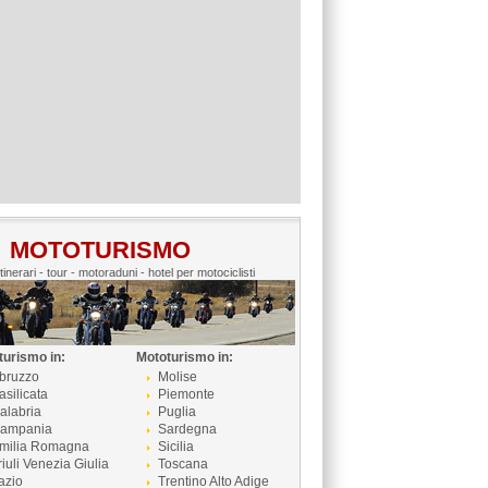
MOTOTURISMO
itinerari - tour - motoraduni - hotel per motociclisti
turismo in:
Mototurismo in:
bruzzo
Molise
asilicata
Piemonte
alabria
Puglia
ampania
Sardegna
milia Romagna
Sicilia
riuli Venezia Giulia
Toscana
azio
Trentino Alto Adige