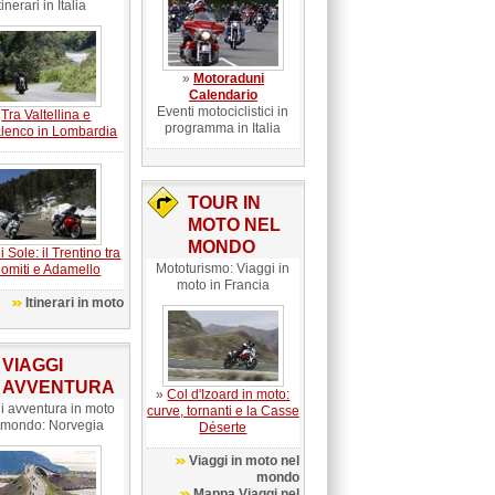
tinerari in Italia
»
Motoraduni
Calendario
Eventi motociclistici in
»
Tra Valtellina e
programma in Italia
lenco in Lombardia
TOUR IN
MOTO NEL
MONDO
i Sole: il Trentino tra
Mototurismo: Viaggi in
omiti e Adamello
moto in Francia
Itinerari in moto
VIAGGI
AVVENTURA
»
Col d'Izoard in moto:
i avventura in moto
curve, tornanti e la Casse
 mondo: Norvegia
Déserte
Viaggi in moto nel
mondo
Mappa Viaggi nel