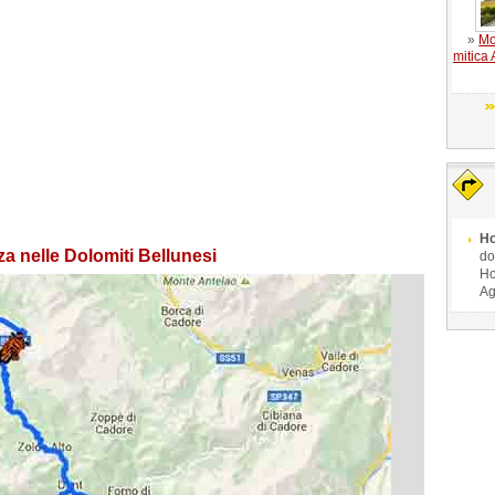
»
Mo
mitica
Ho
a nelle Dolomiti Bellunesi
do
Ho
Ag