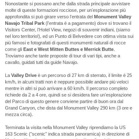
Nonostante si possano anche dalla strada principale avvistare
molte di queste formazioni rocciose, per un'esplorazione più
approfondita si può girare verso l'entrata del
Monument Valley
Navajo Tribal Park
(l'entrata è a pagamento) dove si trovano il
Visitors Center, l'Hotel View, negozi di souvenir indiani, (siamo
nel loro territorio!), ed un Punto di Belvedere con ottima vista sui
più famosi e fotografati di questi monumenti naturali di rocce
come gli
East e West Mitten Buttes e Merrick Butte
.
Troviamo anche tante proposte di tour di vari tipi, anche a
cavallo, guidati tutti da guide Navajo.
La
Valley Drive
è un percorso di 27 km di sterrato, il limite è 25
km/h, in alcuni tratti non è neppure possibile andare più veloci
mentre in altri si può arrivare a 60 km/h. Il percorso completo
richiede da 2 a 4 ore, quindi se si desidera fare un'esplorazione
del Parco di questo genere conviene partire di buon ora dal
Grand Canyon, che dista dal Monument Valley 290 km (3 ore e
mezza circa).
Terminata la visita nella Monument Valley riprendiamo la US
163 Scenic ("scenic" indica strada panoramica) in direzione di