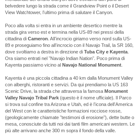
belvedere lungo la strada come il Grandview Point o il Desert
View Watchtower, l'ultimo prima di salutare il Canyon.
Poco alla volta si entra in un ambiente desertico mentre la
strada gira verso est e termina nella US-89 nei pressi della
cittadina di
Cameron
. All'incrocio giriamo verso nord sulla US-
89 e proseguiamo fino all'incrocio con il Navajo Trail, la SR 160,
dove svoltiamo a destra in direzione di
Tuba City e Kayenta
.
Ora siamo entrati nel "Navajo Indian Nation". Poco prima di
Kayenta passiamo vicino al
Navajo National Monument
.
Kayenta è una piccola cittadina a 40 km dalla Monument Valley
con alberghi, ristoranti e servizi. Da qui prendiamo la US 163
Scenic Drive, la strada che attraversa la famosa
Monument
Valley Navajo Tribal Park
(questo è il nome ufficiale). Il Parco
si trova sul confine tra Arizona e Utah, ed è l'icona dell'America
del West con le caratteristiche formazioni rocciose rosse,
(geologicamente chiamate "testimoni di erosione"), dette butte o
mesa, conosciute da tutti noi dai tanti film americani western. Le
più alte arrivano anche 300 m sopra il fondo della valle.