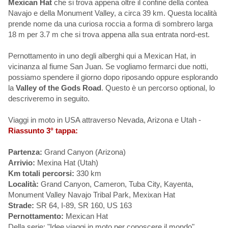
Mexican Hat
che si trova appena oltre il confine della contea
Navajo e della Monument Valley, a circa 39 km. Questa località
prende nome da una curiosa roccia a forma di sombrero larga
18 m per 3.7 m che si trova appena alla sua entrata nord-est.
Pernottamento in uno degli alberghi qui a Mexican Hat, in
vicinanza al fiume San Juan. Se vogliamo fermarci due notti,
possiamo spendere il giorno dopo riposando oppure esplorando
la
Valley of the Gods Road
. Questo è un percorso optional, lo
descriveremo in seguito.
Viaggi in moto in USA attraverso Nevada, Arizona e Utah -
Riassunto 3° tappa:
Partenza:
Grand Canyon (Arizona)
Arrivio:
Mexina Hat (Utah)
Km totali percorsi:
330 km
Località:
Grand Canyon, Cameron, Tuba City, Kayenta,
Monument Valley Navajo Tribal Park, Mexixan Hat
Strade:
SR 64, I-89, SR 160, US 163
Pernottamento:
Mexican Hat
Della serie: "Idee viaggi in moto per conoscere il mondo"