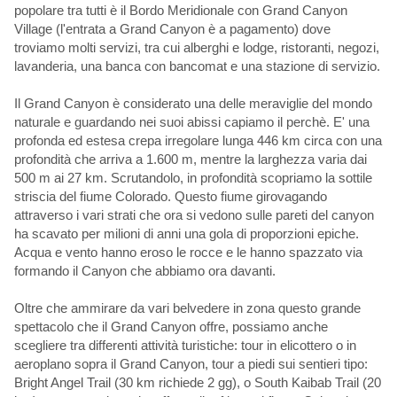
popolare tra tutti è il Bordo Meridionale con Grand Canyon
Village (l'entrata a Grand Canyon è a pagamento) dove
troviamo molti servizi, tra cui alberghi e lodge, ristoranti, negozi,
lavanderia, una banca con bancomat e una stazione di servizio.
Il Grand Canyon è considerato una delle meraviglie del mondo
naturale e guardando nei suoi abissi capiamo il perchè. E' una
profonda ed estesa crepa irregolare lunga 446 km circa con una
profondità che arriva a 1.600 m, mentre la larghezza varia dai
500 m ai 27 km. Scrutandolo, in profondità scopriamo la sottile
striscia del fiume Colorado. Questo fiume girovagando
attraverso i vari strati che ora si vedono sulle pareti del canyon
ha scavato per milioni di anni una gola di proporzioni epiche.
Acqua e vento hanno eroso le rocce e le hanno spazzato via
formando il Canyon che abbiamo ora davanti.
Oltre che ammirare da vari belvedere in zona questo grande
spettacolo che il Grand Canyon offre, possiamo anche
scegliere tra differenti attività turistiche: tour in elicottero o in
aeroplano sopra il Grand Canyon, tour a piedi sui sentieri tipo:
Bright Angel Trail (30 km richiede 2 gg), o South Kaibab Trail (20