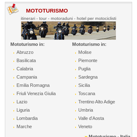
MOTOTURISMO
itinerari - tour - motoraduni - hotel per motociclisti
Mototurismo in:
Mototurismo in:
Abruzzo
Molise
Basilicata
Piemonte
Calabria
Puglia
Campania
Sardegna
Emilia Romagna
Sicilia
Friuli Venezia Giulia
Toscana
Lazio
Trentino Alto Adige
Liguria
Umbria
Lombardia
Valle d'Aosta
Marche
Veneto
Mototurismo - Italia