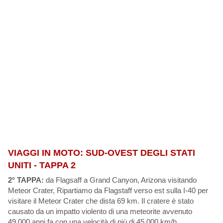
VIAGGI IN MOTO: SUD-OVEST DEGLI STATI
UNITI - TAPPA 2
2° TAPPA:
da Flagsaff a Grand Canyon, Arizona visitando
Meteor Crater, Ripartiamo da Flagstaff verso est sulla I-40 per
visitare il Meteor Crater che dista 69 km. Il cratere è stato
causato da un impatto violento di una meteorite avvenuto
49.000 anni fa con una velocità di più di 45.000 km/h