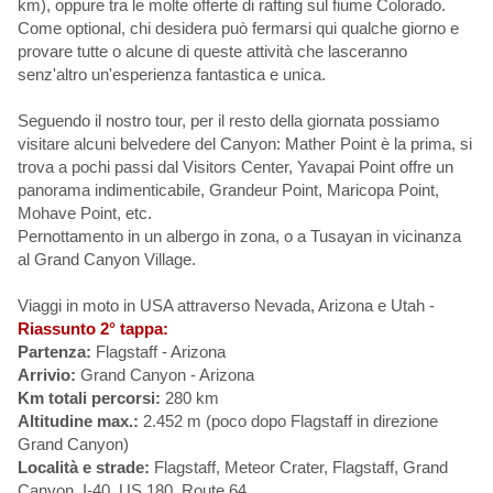
km), oppure tra le molte offerte di rafting sul fiume Colorado.
Come optional, chi desidera può fermarsi qui qualche giorno e
provare tutte o alcune di queste attività che lasceranno
senz'altro un'esperienza fantastica e unica.
Seguendo il nostro tour, per il resto della giornata possiamo
visitare alcuni belvedere del Canyon: Mather Point è la prima, si
trova a pochi passi dal Visitors Center, Yavapai Point offre un
panorama indimenticabile, Grandeur Point, Maricopa Point,
Mohave Point, etc.
Pernottamento in un albergo in zona, o a Tusayan in vicinanza
al Grand Canyon Village.
Viaggi in moto in USA attraverso Nevada, Arizona e Utah -
Riassunto 2° tappa:
Partenza:
Flagstaff - Arizona
Arrivio:
Grand Canyon - Arizona
Km totali percorsi:
280 km
Altitudine max.:
2.452 m (poco dopo Flagstaff in direzione
Grand Canyon)
Località e strade:
Flagstaff, Meteor Crater, Flagstaff, Grand
Canyon, I-40, US 180, Route 64