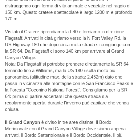
distruggendo ogni forma di vita animale e vegetale nel raggio di
150 km. Questo cratere spettacolare è largo 1200 m e profondo
170 m.
Visitato il Cratere riprendiamo la I-40 e torniamo in direzione
Flagstaff. Arrivati in città giriamo verso la N Fort Valley Rd, la
US Highway 180 che dopo circa meta strada si congiunge con
la SR 64. Da Flagstaff ci sono 140 km per arrivare al Grand
Canyon Village.
Nota: Da Flagstaff si potrebbe prendere direttamente la SR 64
tornando fino a Williams, ma la US 180 risulta molto più
panoramica (altitudine max. della strada: 2.452m) dato che
passa in vicinanza alle montagne con le San Francisco Peaks e
la Foresta "Coconino National Forest". Consigliamo per la SR
64: prima di partire accertarsi che questa strada sia
regolarmente aperta, durante l'inverno può capitare che venga
chiusa.
Il Grand Canyon
è diviso in tre aree distinte: Il Bordo
Meridionale con il Grand Canyon Village dove siamo appena
arrivati, Il Bordo Settentrionale e Il Bordo Occidentale. Il più