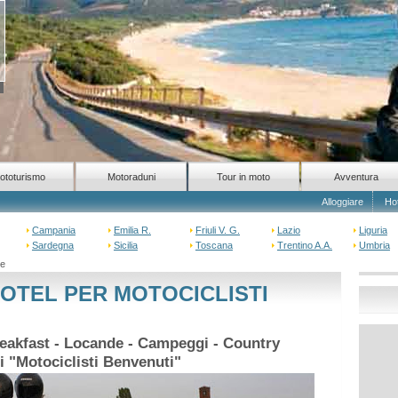
ototurismo
Motoraduni
Tour in moto
Avventura
Alloggiare
Ho
Campania
Emilia R.
Friuli V. G.
Lazio
Liguria
Sardegna
Sicilia
Toscana
Trentino A.A.
Umbria
ne
OTEL PER MOTOCICLISTI
reakfast - Locande - Campeggi - Country
i "Motociclisti Benvenuti"