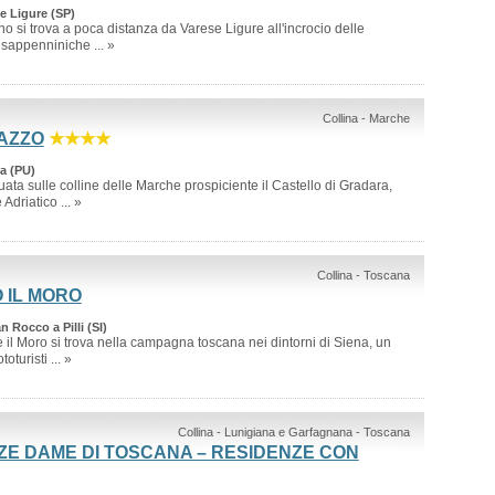
se Ligure (SP)
no si trova a poca distanza da Varese Ligure all'incrocio delle
sappenniniche ... »
Collina - Marche
AZZO
★★★★
a (PU)
uata sulle colline delle Marche prospiciente il Castello di Gradara,
Adriatico ... »
Collina - Toscana
 IL MORO
n Rocco a Pilli (SI)
 il Moro si trova nella campagna toscana nei dintorni di Siena, un
oturisti ... »
Collina - Lunigiana e Garfagnana - Toscana
E DAME DI TOSCANA – RESIDENZE CON