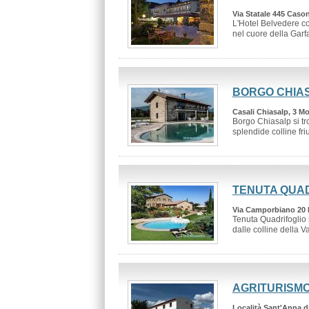
Via Statale 445 Cason
L'Hotel Belvedere co
nel cuore della Garf
BORGO CHIAS
Casali Chiasalp, 3 M
Borgo Chiasalp si tr
splendide colline friu
TENUTA QUA
Via Camporbiano 20 
Tenuta Quadrifoglio 
dalle colline della Val
AGRITURISMO
Località Sant'Anna d