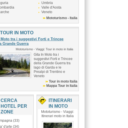
iguria
Umbria
ombardia
Valle d'Aosta
arche
Veneto
Mototurismo - Italia
TOUR IN MOTO
 Moto tra i suggestivi Forti e Trincee
la Grande Guerra
Mototurismo - Viaggi: Tour in moto in Italia
Gita In Moto tra i
suggestivi Forti e Trincee
della Grande Guerra tra
lago di Garda e le
Prealpi di Trentino e
Veneto
Tour in moto Italia
Mappa Tour in Italia
CERCA
ITINERARI
HOTEL PER
IN MOTO
ZONE
Mototurismo - Viaggi:
Itinerari moto in Italia
mpagna (33)
ta' d'arte (34)