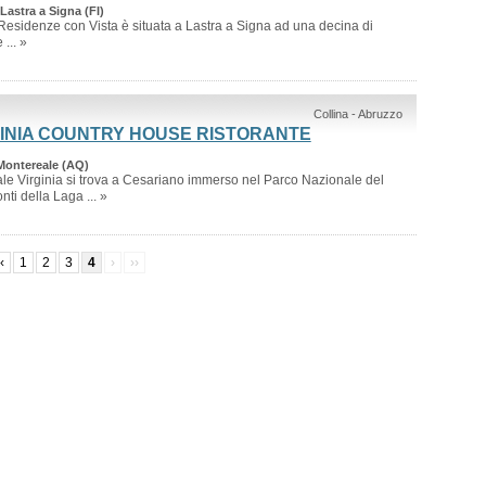
Lastra a Signa (FI)
esidenze con Vista è situata a Lastra a Signa ad una decina di
... »
Collina - Abruzzo
INIA COUNTRY HOUSE RISTORANTE
Montereale (AQ)
e Virginia si trova a Cesariano immerso nel Parco Nazionale del
ti della Laga ... »
‹
1
2
3
4
›
››