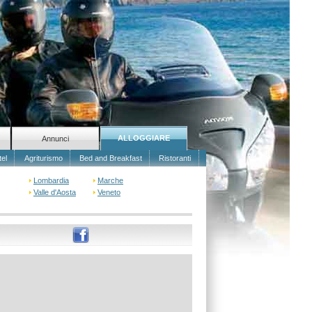
ALLOGGIARE
Annunci
tel
Agriturismo
Bed and Breakfast
Ristoranti
Lombardia
Marche
Valle d'Aosta
Veneto