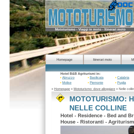
Mototurismo - Viaggi in moto - Itinerari moto
Homepage
Itinerari moto
M
Hotel B&B Agriturismi in:
Abruzzo
Basilicata
Calabria
Molise
Piemonte
Puglia
»
Homepage
»
Mototurismo: dove alloggiare
» Nelle colli
MOTOTURISMO: H
NELLE COLLINE
Hotel - Residence - Bed and B
House - Ristoranti - Agriturism