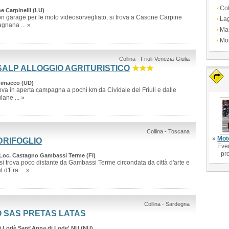
Col
e Carpinelli (LU)
n garage per le moto videosorvegliato, si trova a Casone Carpine
La
agnana ... »
Ma
Mo
Collina - Friuli-Venezia-Giulia
ALP ALLOGGIO AGRITURISTICO
★★★
oimacco (UD)
ova in aperta campagna a pochi km da Cividale del Friuli e dalle
lane ... »
Collina - Toscana
»
Mot
DRIFOGLIO
Even
pr
Loc. Castagno Gambassi Terme (FI)
si trova poco distante da Gambassi Terme circondata da città d'arte e
 d'Era ... »
Collina - Sardegna
 SAS PRETAS LATAS
i Lodè Sant'Anna di Lode' NU (NU)