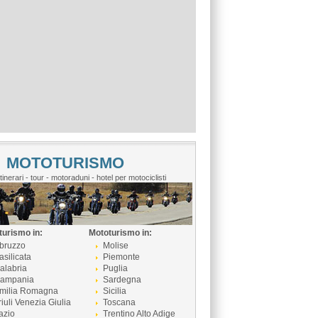
MOTOTURISMO
itinerari - tour - motoraduni - hotel per motociclisti
turismo in:
Mototurismo in:
bruzzo
Molise
asilicata
Piemonte
alabria
Puglia
ampania
Sardegna
milia Romagna
Sicilia
riuli Venezia Giulia
Toscana
azio
Trentino Alto Adige