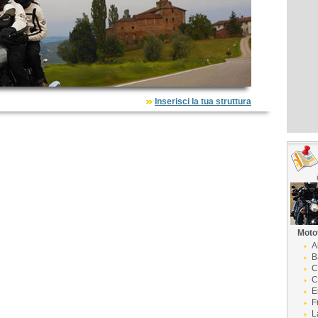
Inserisci la tua struttura
Moto
A
B
C
C
E
F
L