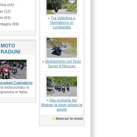
lina (44)
go (12)
re (63)
»
Tra Valtellina e
Valmalenco in
ntagna (69)
Lombardia
MOTO
RADUNI
»
Mototurismo nel Gran
Sasso d'Abruzzo
oraduni Calendario
ti motociclistici in
ogramma in Italia
»
Alla scoperta del
Matese la dove volano le
aquile
Itinerari in moto