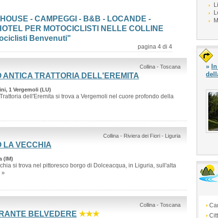
L
L
HOUSE - CAMPEGGI - B&B - LOCANDE -
M
 HOTEL PER MOTOCICLISTI NELLE COLLINE
ociclisti Benvenuti"
pagina 4 di 4
»
In
Collina - Toscana
del
 ANTICA TRATTORIA DELL'EREMITA
ni, 1 Vergemoli (LU)
Trattoria dell'Eremita si trova a Vergemoli nel cuore profondo della
Collina - Riviera dei Fiori - Liguria
 LA VECCHIA
 (IM)
hia si trova nel pittoresco borgo di Dolceacqua, in Liguria, sull'alta
. »
Collina - Toscana
Ca
ORANTE BELVEDERE
★★★
Cit