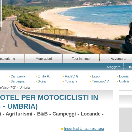
ototurismo
Motoraduni
Tour in moto
Avventura
Alloggiare
Ho
Campania
Emilia R.
Friuli V. G.
Lazio
Liguria
Sardegna
Sicilia
Toscana
Trentino A.A.
Umbria
efalco (PG) - Umbria
OTEL PER MOTOCICLISTI IN
- UMBRIA)
hi - Agriturismi - B&B - Campeggi - Locande -
Inserisci la tua struttura