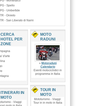
PG - Montefalco
PG - Spello
PG - Umbertide
TR - Orvieto
TR - San Liberato di Narni
CERCA
MOTO
HOTEL PER
RADUNI
ZONE
mpagna
ta' d'arte
lina
»
Motoraduni
go
Calendario
Eventi motociclistici in
re
programma in Italia
ntagna
TOUR IN
ITINERARI IN
MOTO
MOTO
Mototurismo - Viaggi:
oturismo - Viaggi:
Tour in in moto in Italia
erari moto in Italia