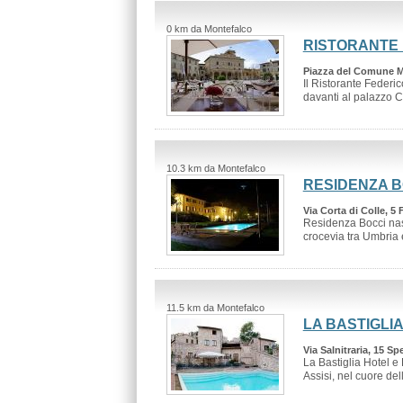
0 km da Montefalco
RISTORANTE 
Piazza del Comune M
Il Ristorante Federic
davanti al palazzo C
10.3 km da Montefalco
RESIDENZA B
Via Corta di Colle, 5
Residenza Bocci nasc
crocevia tra Umbria 
11.5 km da Montefalco
LA BASTIGLI
Via Salnitraria, 15 Sp
La Bastiglia Hotel e
Assisi, nel cuore dell