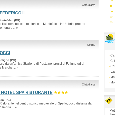
Città d'arte
FEDERICO II
ontefalco (PG)
o II si trova nel centro storico di Montefalco, in Umbria, proprio
omunale ... »
Collina
OCCI
Ca
 Foligno (PG)
Cit
e da un’antica Stazione di Posta nei pressi di Foligno ed al
Col
e Marche ... »
La
Ma
Mo
Città d'arte
A HOTEL SPA RISTORANTE
★★★★
ello (PG)
 Ristorante nel centro storico medievale di Spello, poco distante da
'Umbria ... »
Mot
Itin