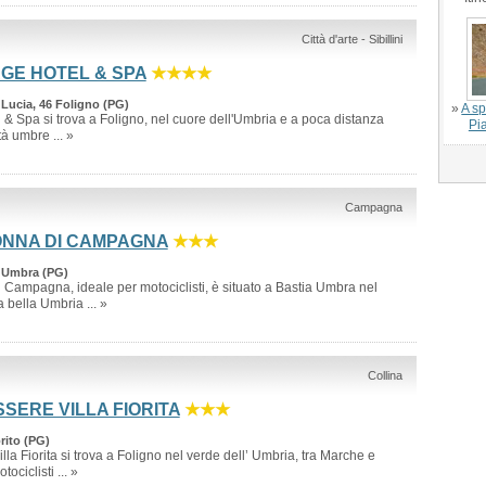
Città d'arte - Sibillini
AGE HOTEL & SPA
★★★★
 Lucia, 46 Foligno (PG)
»
A s
 & Spa si trova a Foligno, nel cuore dell'Umbria e a poca distanza
Pi
tà umbre ... »
Campagna
ONNA DI CAMPAGNA
★★★
a Umbra (PG)
 Campagna, ideale per motociclisti, è situato a Bastia Umbra nel
 bella Umbria ... »
Collina
SERE VILLA FIORITA
★★★
orito (PG)
la Fiorita si trova a Foligno nel verde dell’ Umbria, tra Marche e
ociclisti ... »