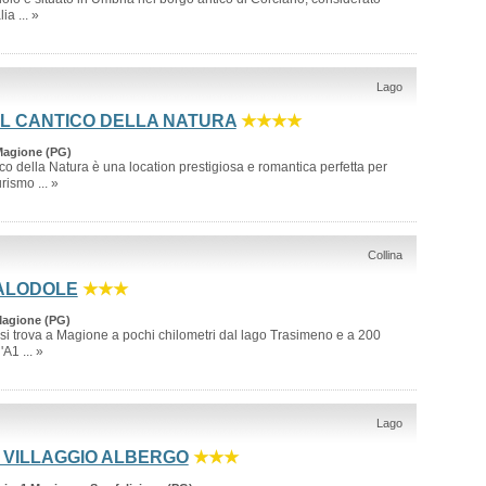
ia ... »
Lago
L CANTICO DELLA NATURA
★★★★
Magione (PG)
ico della Natura è una location prestigiosa e romantica perfetta per
rismo ... »
Collina
ALODOLE
★★★
Magione (PG)
si trova a Magione a pochi chilometri dal lago Trasimeno e a 200
'A1 ... »
Lago
E VILLAGGIO ALBERGO
★★★