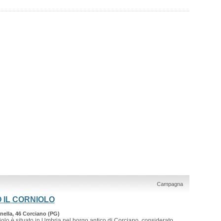
Campagna
 IL CORNIOLO
lla, 46 Corciano (PG)
niolo è situato in Umbria nel borgo antico di Corciano, considerato