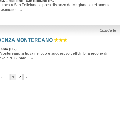
ia, 1 Magione - San feliciano (PG)
 si trova a San Feliciano, a poca distanza da Magione, direttamente
rasimeno ... »
Città d'arte
IDENZA MONTEREANO
★★★
ubbio (PG)
Montereano si trova nel cuore suggestivo dell'Umbria proprio di
vale di Gubbio ... »
‹‹
‹
1
2
›
››