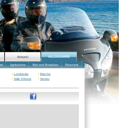
ALLOGGIARE
Annunci
tel
Agriturismo
Bed and Breakfast
Ristoranti
Lombardia
Marche
Valle d'Aosta
Veneto