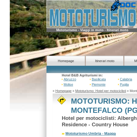
Mototurismo - Viaggi in moto - Itinerari moto
Homepage
Itinerari moto
M
Hotel B&B Agriturismi in:
Abruzzo
Basilicata
Calabria
Molise
Piemonte
Puglia
»
Homepage
»
Mototurismo: Hotel per motociclisti
» Mont
MOTOTURISMO: H
MONTEFALCO (PG 
Hotel per motociclisti: Alberg
Residence - Country House
Mototurismo Umbria - Mappa