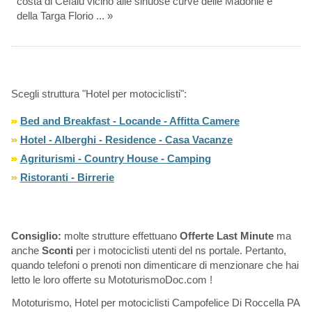
costa di Cefalù vicino alle sinuose curve delle Madonie e
della Targa Florio ... »
Scegli struttura "Hotel per motociclisti":
Bed and Breakfast - Locande - Affitta Camere
Hotel - Alberghi - Residence - Casa Vacanze
Agriturismi - Country House - Camping
Ristoranti - Birrerie
Consiglio:
molte strutture effettuano
Offerte Last Minute
ma
anche
Sconti
per i motociclisti utenti del ns portale. Pertanto,
quando telefoni o prenoti non dimenticare di menzionare che hai
letto le loro offerte su MototurismoDoc.com !
Mototurismo, Hotel per motociclisti Campofelice Di Roccella PA