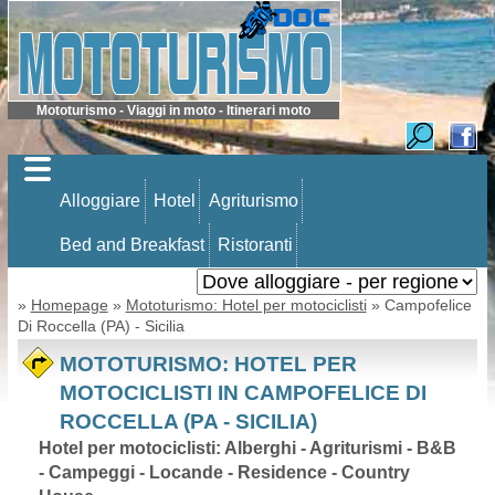
Mototurismo - Viaggi in moto - Itinerari moto
Alloggiare
Hotel
Agriturismo
Bed and Breakfast
Ristoranti
»
Homepage
»
Mototurismo: Hotel per motociclisti
» Campofelice
Di Roccella (PA) - Sicilia
MOTOTURISMO: HOTEL PER
MOTOCICLISTI IN CAMPOFELICE DI
ROCCELLA (PA - SICILIA)
Hotel per motociclisti: Alberghi - Agriturismi - B&B
- Campeggi - Locande - Residence - Country