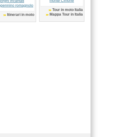
monte Cimone
borghi incantati
Appennino romagnolo
Tour in moto Italia
Mappa Tour in Italia
Itinerari in moto