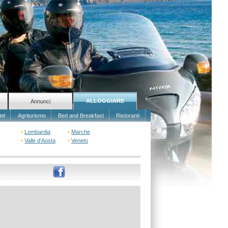
ALLOGGIARE
Annunci
tel
Agriturismo
Bed and Breakfast
Ristoranti
Lombardia
Marche
Valle d'Aosta
Veneto