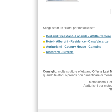
Scegli struttura "Hotel per motociclisti":
Bed and Breakfast - Locande - Affitta Camere
Hotel - Alberghi - Residence - Casa Vacanze
Agriturismi - Country House - Camping
Ristoranti - Birrerie
Consiglio:
molte strutture effettuano
Offerte Last 
quando telefoni o prenoti non dimenticare di menzi
Mototurismo, Hot
Agriturismi per motoci
'M