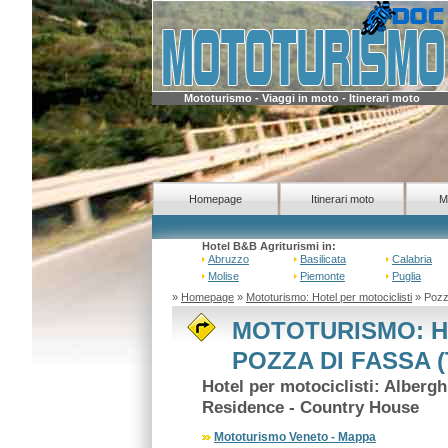
Mototurismo - Viaggi in moto - Itinerari moto
Homepage
Itinerari moto
M
Hotel B&B Agriturismi in:
Abruzzo
Basilicata
Calabria
Molise
Piemonte
Puglia
»
Homepage
»
Mototurismo: Hotel per motociclisti
» Pozza
MOTOTURISMO: H
POZZA DI FASSA (
Hotel per motociclisti: Alberg
Residence - Country House
Mototurismo Veneto - Mappa