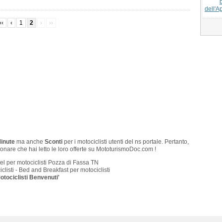
dell'
‹‹
‹
1
2
›
››
Minute
ma anche
Sconti
per i motociclisti utenti del ns portale. Pertanto,
onare che hai letto le loro offerte su MototurismoDoc.com !
el per motociclisti Pozza di Fassa TN
clisti - Bed and Breakfast per motociclisti
otociclisti Benvenuti'