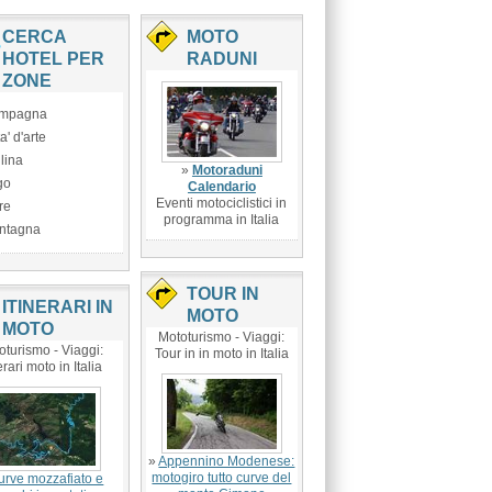
CERCA
MOTO
HOTEL PER
RADUNI
ZONE
mpagna
ta' d'arte
lina
»
Motoraduni
go
Calendario
Eventi motociclistici in
re
programma in Italia
ntagna
TOUR IN
ITINERARI IN
MOTO
MOTO
Mototurismo - Viaggi:
oturismo - Viaggi:
Tour in in moto in Italia
erari moto in Italia
»
Appennino Modenese:
motogiro tutto curve del
urve mozzafiato e