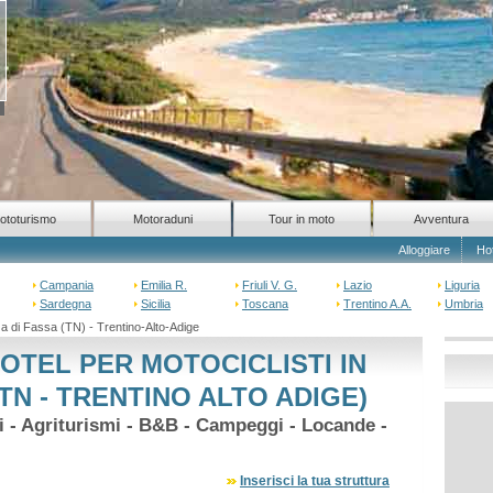
ototurismo
Motoraduni
Tour in moto
Avventura
Alloggiare
Ho
Campania
Emilia R.
Friuli V. G.
Lazio
Liguria
Sardegna
Sicilia
Toscana
Trentino A.A.
Umbria
 di Fassa (TN) - Trentino-Alto-Adige
OTEL PER MOTOCICLISTI IN
TN - TRENTINO ALTO ADIGE)
hi - Agriturismi - B&B - Campeggi - Locande -
Inserisci la tua struttura