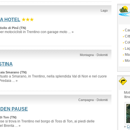
Lago
TA HOTEL
★★★
ollo di Piné (TN)
Ca
er motociclisti in Trentino con garage moto ... »
Cit
Col
La
Ma
Montagna - Dolomiti
Mo
STINA
daia Smarano (TN)
situato a Smarano, in Trentino, nella splendida Val di Non e nel cuore
redaia ... »
Mot
Itin
Campagna - Dolomiti
LDEN PAUSE
 di Ton (TN)
e si trova in Trentino nel borgo di Toss di Ton, ai piedi delle
l Brenta ... »
»
C