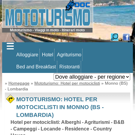
Mototurismo - Viaggi in moto - Itinerari moto
Alloggiare
Hotel
Agriturismo
Bed and Breakfast
Ristoranti
»
Homepage
»
Mototurismo: Hotel per motociclisti
» Monno (BS)
- Lombardia
MOTOTURISMO: HOTEL PER
MOTOCICLISTI IN MONNO (BS -
LOMBARDIA)
Hotel per motociclisti: Alberghi - Agriturismi - B&B
- Campeggi - Locande - Residence - Country