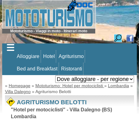
Mototurismo - Viaggi in moto - Itinerari moto
Alloggiare
Hotel
Agriturismo
Bed and Breakfast
Ristoranti
»
Homepage
»
Mototurismo: Hotel per motociclisti
»
Lombardia
»
Villa Dalegno
» Agriturismo Belotti
AGRITURISMO BELOTTI
"Hotel per motociclisti" - Villa Dalegno (BS)
Lombardia