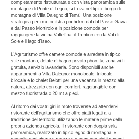
completamente ristrutturata e con vista panoramica sulle
montagne di Ponte di Legno, si trova nel tipico borgo di
montagna di Villa Dalegno di Temù. Una posizione
strategica per i motocilsti a pochi km dal dal Passo Gavia
e dal Passo Mortirolo e in posizione comoda per
raggiungere la vicina Valtellina, il Trentino con la Val di
Sole e il lago d'Iseo.
L'Agriturismo offre camere comode e arredate in tipico
stile montano, dotate di bagno privato phon, tv, zona wi fi
gratuita, servizio lavanderia. Sono disponibili anche
appartamenti a Villa Dalegno: monolocale, trilocale,
bilocale e lo chalet Belotti per una vacanza in mezzo alla
natura, atrezzato con ogni comfort, raggiungibile con
mezzo fuoristrada o 20 mt a piedi.
Al ritorno dai vostri giri in moto troverete ad attendervi il
ristorante dell'agriturismo che offre piatti legati alla
tradizione del territorio utilizzando le materie prime della
propria azienda agricola. Il ristorante con doppia sala
panoramica, realizzato in tipico legno di montagna, vi
accoglie ogni giorno a pranzo e a cena con piatti gustosi