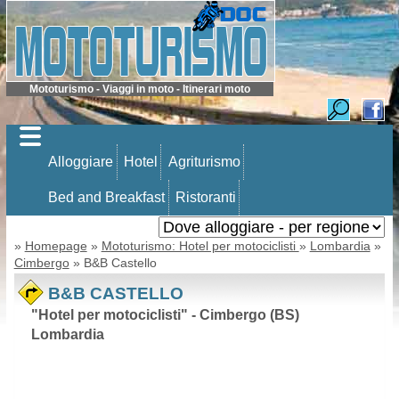
Mototurismo - Viaggi in moto - Itinerari moto
Alloggiare
Hotel
Agriturismo
Bed and Breakfast
Ristoranti
»
Homepage
»
Mototurismo: Hotel per motociclisti
»
Lombardia
»
Cimbergo
» B&B Castello
B&B CASTELLO
"Hotel per motociclisti" - Cimbergo (BS)
Lombardia