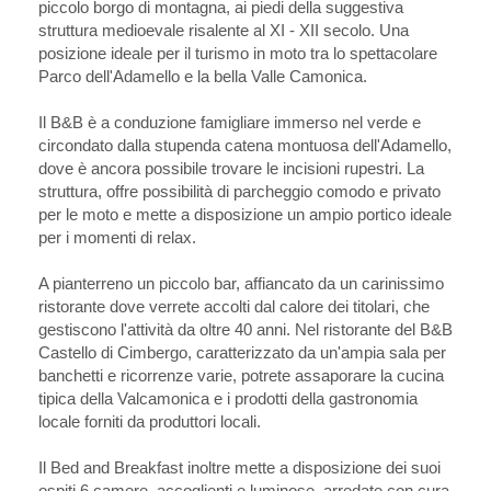
piccolo borgo di montagna, ai piedi della suggestiva
struttura medioevale risalente al XI - XII secolo. Una
posizione ideale per il turismo in moto tra lo spettacolare
Parco dell'Adamello e la bella Valle Camonica.
Il B&B è a conduzione famigliare immerso nel verde e
circondato dalla stupenda catena montuosa dell'Adamello,
dove è ancora possibile trovare le incisioni rupestri. La
struttura, offre possibilità di parcheggio comodo e privato
per le moto e mette a disposizione un ampio portico ideale
per i momenti di relax.
A pianterreno un piccolo bar, affiancato da un carinissimo
ristorante dove verrete accolti dal calore dei titolari, che
gestiscono l'attività da oltre 40 anni. Nel ristorante del B&B
Castello di Cimbergo, caratterizzato da un'ampia sala per
banchetti e ricorrenze varie, potrete assaporare la cucina
tipica della Valcamonica e i prodotti della gastronomia
locale forniti da produttori locali.
Il Bed and Breakfast inoltre mette a disposizione dei suoi
ospiti 6 camere, accoglienti e luminose, arredate con cura