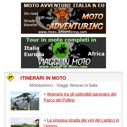
ITINERARI IN MOTO
Mototurismo - Viaggi: Itinerari in Italia
»
Itinerario tra gli splendidi panorami del
Parco del Pollino
»
La sinuosa strada dei vini del cantico in
Umbria