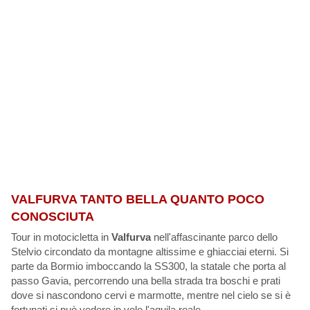
VALFURVA TANTO BELLA QUANTO POCO
CONOSCIUTA
Tour in motocicletta in
Valfurva
nell'affascinante parco dello
Stelvio circondato da montagne altissime e ghiacciai eterni. Si
parte da Bormio imboccando la SS300, la statale che porta al
passo Gavia, percorrendo una bella strada tra boschi e prati
dove si nascondono cervi e marmotte, mentre nel cielo se si è
fortunati si può vedere in volo l'aquila reale.