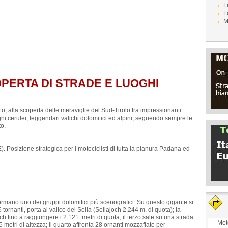
L
L
M
OPERTA DI STRADE E LUOGHI
lto, alla scoperta delle meraviglie del Sud-Tirolo tra impressionanti
aghi cerulei, leggendari valichi dolomitici ed alpini, seguendo sempre le
to.
. Posizione strategica per i motociclisti di tutta la pianura Padana ed
.
rmano uno dei gruppi dolomitici più scenografici. Su questo gigante si
tornanti, porta al valico del Sella (Sellajoch 2.244 m. di quota); la
 fino a raggiungere i 2.121. metri di quota; il terzo sale su una strada
Mot
metri di altezza; il quarto affronta 28 ornanti mozzafiato per