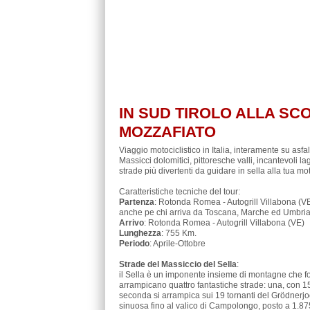
IN SUD TIROLO ALLA SC
MOZZAFIATO
Viaggio motociclistico in Italia, interamente su asfa
Massicci dolomitici, pittoresche valli, incantevoli l
strade più divertenti da guidare in sella alla tua mo
Caratteristiche tecniche del tour:
Partenza
: Rotonda Romea - Autogrill Villabona (VE)
anche pe chi arriva da Toscana, Marche ed Umbria
Arrivo
: Rotonda Romea - Autogrill Villabona (VE)
Lunghezza
: 755 Km.
Periodo
: Aprile-Ottobre
Strade del Massiccio del Sella
:
il Sella è un imponente insieme di montagne che fo
arrampicano quattro fantastiche strade: una, con 15 
seconda si arrampica sui 19 tornanti del Grödnerjoch
sinuosa fino al valico di Campolongo, posto a 1.875 