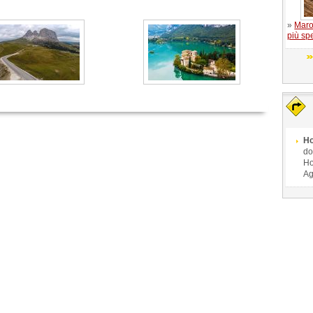
»
Maroc
più spe
Ho
do
Ho
Ag