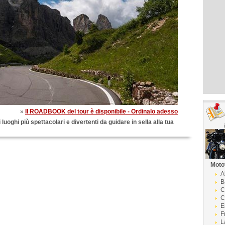
»
Il ROADBOOK del tour è disponibile - Ordinalo adesso
 luoghi più spettacolari e divertenti da guidare in sella alla tua
Moto
A
B
C
C
E
F
L