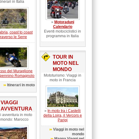
tinerari in Italia
»
Motoraduni
Calendario
Eventi motociclistici in
bria, coast to coast
programma in Italia
traverso le Serre
TOUR IN
MOTO NEL
MONDO
passo del Muraglione
Mototurismo: Viaggi in
ppennino Romagnolo
moto in Francia
Itinerari in moto
VIAGGI
AVVENTURA
»
In moto tra i Castelli
i avventura in moto
della Loira, il Vercors e
 mondo: Marocco
Parigi
Viaggi in moto nel
mondo
Mappa Viaggi nel