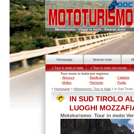
Mototurismo - Viaggi in moto - Itinerari moto
Homepage
Itinerari moto
M
» Tour in moto in Italia
» Tour in moto nel mondo
Tour moto in Italia per regione:
Abruzzo
Basilicata
Calabria
Molise
Piemonte
Puglia
»
Homepage
»
Mototurismo: Tour in Italia
» In Sud Tirolo
IN SUD TIROLO A
LUOGHI MOZZAFI
Mototurismo: Tour in moto Vene