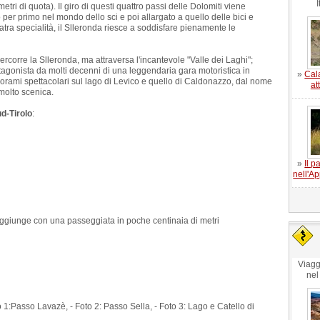
I
tri di quota). Il giro di questi quattro passi delle Dolomiti viene
r primo nel mondo dello sci e poi allargato a quello delle bici e
o l'atra specialità, il Slleronda riesce a soddisfare pienamente le
rcorre la Slleronda, ma attraversa l'incantevole "Valle dei Laghi";
tagonista da molti decenni di una leggendaria gara motoristica in
»
Cala
norami spettacolari sul lago di Levico e quello di Caldonazzo, dal nome
at
molto scenica.
ud-Tirolo
:
»
Il 
nell'A
aggiunge con una passeggiata in poche centinaia di metri
Viagg
nel
o 1:Passo Lavazè, - Foto 2: Passo Sella, - Foto 3: Lago e Catello di