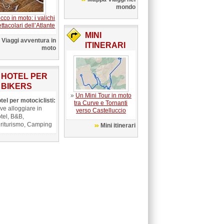
mondo
co in moto: i valichi
ttacolari dell’Atlante
MINI
Viaggi avventura in
ITINERARI
moto
HOTEL PER
BIKERS
»
Un Mini Tour in moto
tel per motociclisti:
tra Curve e Tornanti
ve alloggiare in
verso Castelluccio
tel, B&B,
riturismo, Camping
Mini itinerari