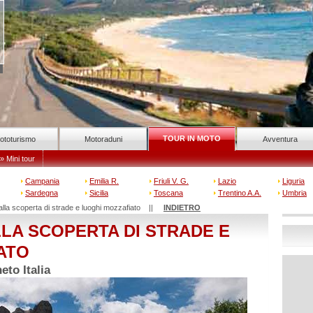
TOUR IN MOTO
ototurismo
Motoraduni
Avventura
» Mini tour
Campania
Emilia R.
Friuli V. G.
Lazio
Liguria
Sardegna
Sicilia
Toscana
Trentino A.A.
Umbria
 alla scoperta di strade e luoghi mozzafiato ||
INDIETRO
LLA SCOPERTA DI STRADE E
ATO
to Italia