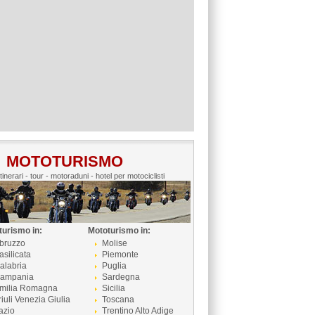
MOTOTURISMO
itinerari - tour - motoraduni - hotel per motociclisti
turismo in:
Mototurismo in:
bruzzo
Molise
asilicata
Piemonte
alabria
Puglia
ampania
Sardegna
milia Romagna
Sicilia
riuli Venezia Giulia
Toscana
azio
Trentino Alto Adige