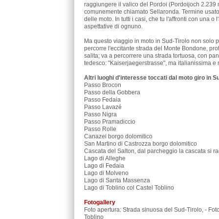
raggiungere il valico del Pordoi (Pordoijoch 2.239 me
comunemente chiamato Sellaronda. Termine usato pe
delle moto. In tutti i casi, che tu l'affronti con una 
aspettative di ognuno.
Ma questo viaggio in moto in Sud-Tirolo non solo pe
percorre l'eccitante strada del Monte Bondone, pro
salita; va a percorrere una strada tortuosa, con pa
tedesco: "Kaiserjaegerstrasse", ma italianissima e 
Altri luoghi d'interesse toccati dal moto giro in S
Passo Brocon
Passo della Gobbera
Passo Fedaia
Passo Lavazé
Passo Nigra
Passo Pramadiccio
Passo Rolle
Canazei borgo dolomitico
San Martino di Castrozza borgo dolomitico
Cascata del Salton, dal parcheggio la cascata si r
Lago di Alleghe
Lago di Fedaia
Lago di Molveno
Lago di Santa Massenza
Lago di Toblino col Castel Toblino
Fotogallery
Foto apertura: Strada sinuosa del Sud-Tirolo, - Fot
Toblino