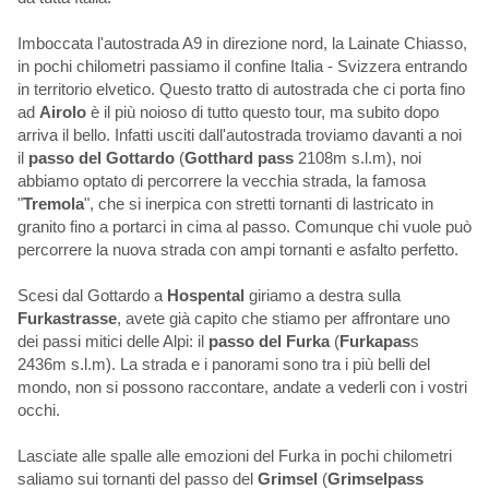
Imboccata l'autostrada A9 in direzione nord, la Lainate Chiasso,
in pochi chilometri passiamo il confine Italia - Svizzera entrando
in territorio elvetico. Questo tratto di autostrada che ci porta fino
ad
Airolo
è il più noioso di tutto questo tour, ma subito dopo
arriva il bello. Infatti usciti dall'autostrada troviamo davanti a noi
il
passo del Gottardo
(
Gotthard pass
2108m s.l.m), noi
abbiamo optato di percorrere la vecchia strada, la famosa
"
Tremola
", che si inerpica con stretti tornanti di lastricato in
granito fino a portarci in cima al passo. Comunque chi vuole può
percorrere la nuova strada con ampi tornanti e asfalto perfetto.
Scesi dal Gottardo a
Hospental
giriamo a destra sulla
Furkastrasse
, avete già capito che stiamo per affrontare uno
dei passi mitici delle Alpi: il
passo del Furka
(
Furkapas
s
2436m s.l.m). La strada e i panorami sono tra i più belli del
mondo, non si possono raccontare, andate a vederli con i vostri
occhi.
Lasciate alle spalle alle emozioni del Furka in pochi chilometri
saliamo sui tornanti del passo del
Grimsel
(
Grimselpass