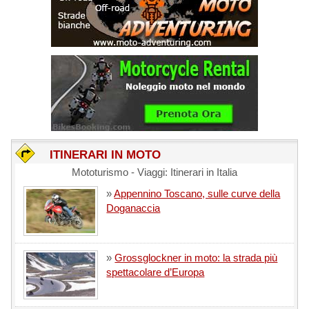
ITINERARI IN MOTO
Mototurismo - Viaggi: Itinerari in Italia
»
Appennino Toscano, sulle curve della
Doganaccia
»
Grossglockner in moto: la strada più
spettacolare d’Europa