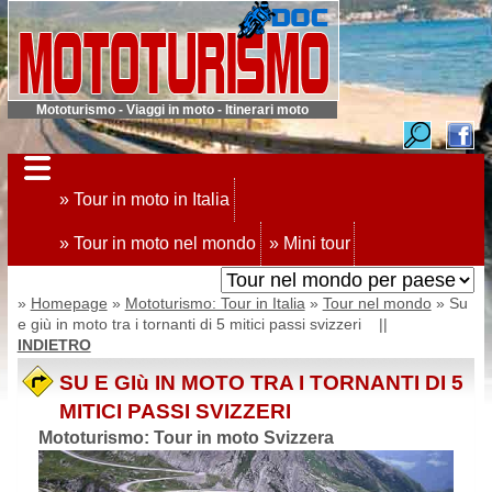
Mototurismo - Viaggi in moto - Itinerari moto
» Tour in moto in Italia
» Tour in moto nel mondo
» Mini tour
»
Homepage
»
Mototurismo: Tour in Italia
»
Tour nel mondo
» Su
e giù in moto tra i tornanti di 5 mitici passi svizzeri ||
INDIETRO
SU E GIù IN MOTO TRA I TORNANTI DI 5
MITICI PASSI SVIZZERI
Mototurismo: Tour in moto Svizzera