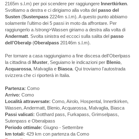
2165m s.l.m) per poi scendere per raggiungere
Innertkirken
.
Svoltiamo a destra e ci dirigiamo alla volta del
passo del
Susten
(
Sustenpass
2224m s.l.m). A questo punto abbiamo
solamente l'ultimo dei 5 passi in moto da affrontare. Per
raggiungerlo a /strong>Wassen giriamo a destra alla volta di
Andermatt
. Svolta sinistra ed eccoci sulla salita del
passo
dell'Oberalp
(
Oberalpass
20146m s.l.m).
Per tornare a casa raggiungiamo a fine discesa dell'Oberlpass
la cittadina di
Muster
, Seguiamo le indicazioni per
Blenio
,
Acquarossa
, Malvaglia e
Biasca
. Qui troviamo l'autostrada
svizzera che ci riporterà in Italia.
Partenza:
Como
Arrivo:
Como
Località attraversate:
Como, Airolo, Hospental, Innertkirken,
Wassen, Andermatt, Blenio, Acquarossa, Malvaglia, Biasca
Passi valicati:
Gotthard pass, Furkapass, Grimselpass,
Sutenpass e Oberalpass
Periodo ottimale:
Giugno - Settembre
km totali:
429 km con partenza da Como