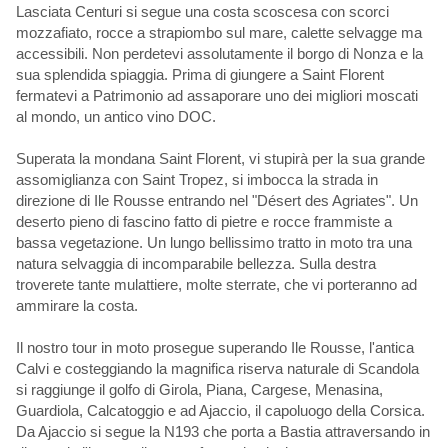
Lasciata Centuri si segue una costa scoscesa con scorci
mozzafiato, rocce a strapiombo sul mare, calette selvagge ma
accessibili. Non perdetevi assolutamente il borgo di Nonza e la
sua splendida spiaggia. Prima di giungere a Saint Florent
fermatevi a Patrimonio ad assaporare uno dei migliori moscati
al mondo, un antico vino DOC.
Superata la mondana Saint Florent, vi stupirà per la sua grande
assomiglianza con Saint Tropez, si imbocca la strada in
direzione di Ile Rousse entrando nel "Désert des Agriates". Un
deserto pieno di fascino fatto di pietre e rocce frammiste a
bassa vegetazione. Un lungo bellissimo tratto in moto tra una
natura selvaggia di incomparabile bellezza. Sulla destra
troverete tante mulattiere, molte sterrate, che vi porteranno ad
ammirare la costa.
Il nostro tour in moto prosegue superando Ile Rousse, l'antica
Calvi e costeggiando la magnifica riserva naturale di Scandola
si raggiunge il golfo di Girola, Piana, Cargese, Menasina,
Guardiola, Calcatoggio e ad Ajaccio, il capoluogo della Corsica.
Da Ajaccio si segue la N193 che porta a Bastia attraversando in