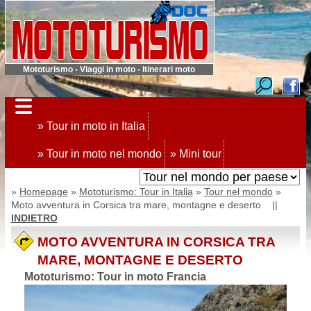
Mototurismo - Viaggi in moto - Itinerari moto
» Tour in moto in Italia
» Tour in moto nel mondo
» Mini tour
»
Homepage
»
Mototurismo: Tour in Italia
»
Tour nel mondo
»
Moto avventura in Corsica tra mare, montagne e deserto ||
INDIETRO
MOTO AVVENTURA IN CORSICA TRA
MARE, MONTAGNE E DESERTO
Mototurismo: Tour in moto Francia