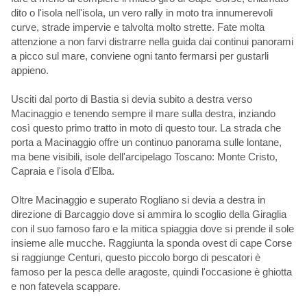
dito o l'isola nell'isola, un vero rally in moto tra innumerevoli
curve, strade impervie e talvolta molto strette. Fate molta
attenzione a non farvi distrarre nella guida dai continui panorami
a picco sul mare, conviene ogni tanto fermarsi per gustarli
appieno.
Usciti dal porto di Bastia si devia subito a destra verso
Macinaggio e tenendo sempre il mare sulla destra, inziando
così questo primo tratto in moto di questo tour. La strada che
porta a Macinaggio offre un continuo panorama sulle lontane,
ma bene visibili, isole dell'arcipelago Toscano: Monte Cristo,
Capraia e l'isola d'Elba.
Oltre Macinaggio e superato Rogliano si devia a destra in
direzione di Barcaggio dove si ammira lo scoglio della Giraglia
con il suo famoso faro e la mitica spiaggia dove si prende il sole
insieme alle mucche. Raggiunta la sponda ovest di cape Corse
si raggiunge Centuri, questo piccolo borgo di pescatori è
famoso per la pesca delle aragoste, quindi l'occasione è ghiotta
e non fatevela scappare.