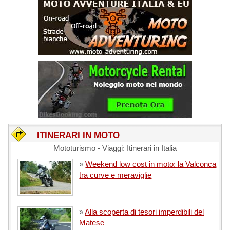
ITINERARI IN MOTO
Mototurismo - Viaggi: Itinerari in Italia
»
Weekend low cost in moto: la Valconca
tra curve e meraviglie
»
Alla scoperta di tesori imperdibili del
Matese