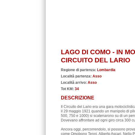
LAGO DI COMO - IN 
CIRCUITO DEL LARIO
Regione di partenza:
Lombardia
Località partenza:
Asso
Località arrivo:
Asso
Tot KM:
34
DESCRIZIONE
Il Circuito del Lario era una gara motociclist
il 29 maggio 1921 quando un manipolo di piloti
500, 750 e 1000) si scatenarono su di un perc
Dovevano affrontare ad ogni giro circa 300 cur
Ancora oggi, percorrendolo, si possono provar
come Omobono Tenni, Alberto Ascari, Nello Paga