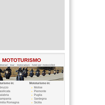
MOTOTURISMO
itinerari - tour - motoraduni - hotel per motociclisti
turismo in:
Mototurismo in:
bruzzo
Molise
asilicata
Piemonte
alabria
Puglia
ampania
Sardegna
milia Romagna
Sicilia