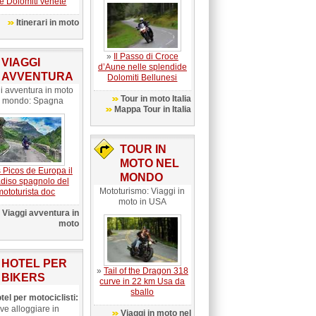
le Dolomiti venete
Itinerari in moto
»
Il Passo di Croce
VIAGGI
d’Aune nelle splendide
AVVENTURA
Dolomiti Bellunesi
i avventura in moto
Tour in moto Italia
l mondo: Spagna
Mappa Tour in Italia
TOUR IN
MOTO NEL
 Picos de Europa il
MONDO
diso spagnolo del
Mototurismo: Viaggi in
mototurista doc
moto in USA
Viaggi avventura in
moto
HOTEL PER
»
Tail of the Dragon 318
BIKERS
curve in 22 km Usa da
sballo
tel per motociclisti:
ve alloggiare in
Viaggi in moto nel