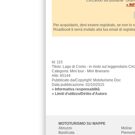
Cliccando sul pulsante "Ordina
» I
Per acquistarlo, devi essere registrato, se non lo 
Roadbook ti verrà invitato alla tua email di registr
Id: 115
Titolo: Lago di Como - in moto sul leggendario Circ
Categoria: Mini tour - Mini Itinerario
Hits: 65144
Pubblicato da/Copyright: Mototurismo Doc
Data pubblicazione: 02/10/2015
»
Informativa responsabilità
» Limiti d'utilizzo/Diritto d'Autore
MOTOTURISMO SU MAPPE
Abruzzo
Molise
Basilicata
Piemont