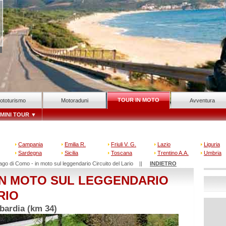
TOUR IN MOTO
ototurismo
Motoraduni
Avventura
MINI TOUR
▼
Campania
Emilia R.
Friuli V. G.
Lazio
Liguria
Sardegna
Sicilia
Toscana
Trentino A.A.
Umbria
ago di Como - in moto sul leggendario Circuito del Lario ||
INDIETRO
 IN MOTO SUL LEGGENDARIO
RIO
bardia (km 34)