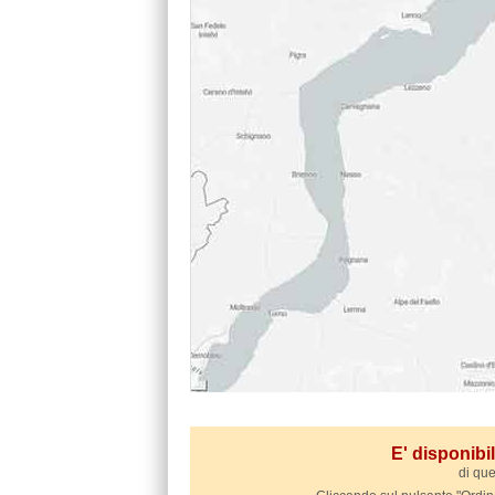
E' disponib
di que