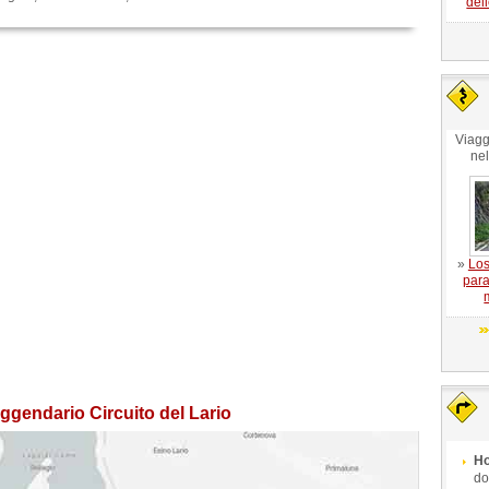
del
Viagg
ne
»
Los
para
ggendario Circuito del Lario
Ho
do