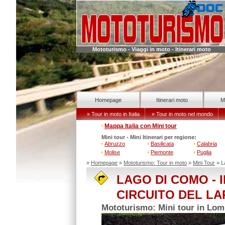
Mototurismo - Viaggi in moto - Itinerari moto
Homepage
Itinerari moto
M
» Tour in moto in Italia
» Tour in moto nel mondo
Mappa Italia con Mini tour
Mini tour - Mini Itinerari per regione:
Abruzzo
Basilicata
Calabria
Molise
Piemonte
Puglia
»
Homepage
»
Mototurismo: Tour in moto
»
Mini Tour
» L
LAGO DI COMO -
CIRCUITO DEL LA
Mototurismo: Mini tour in Lom