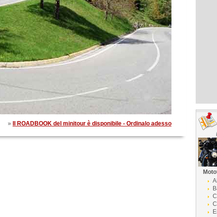
»
Il ROADBOOK del minitour è disponibile - Ordinalo adesso
Moto
A
B
C
C
E