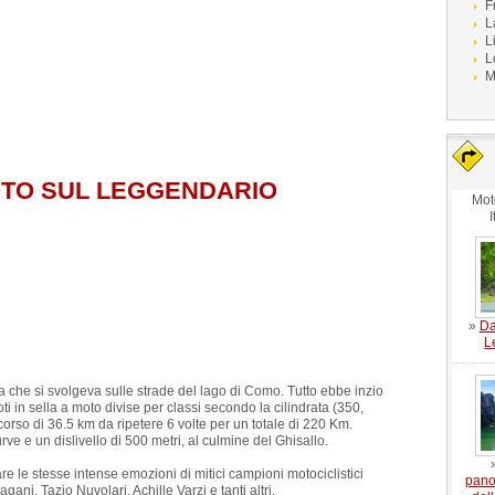
F
L
L
L
M
MOTO SUL LEGGENDARIO
Mot
I
»
Da
L
ica che si svolgeva sulle strade del lago di Como. Tutto ebbe inzio
 in sella a moto divise per classi secondo la cilindrata (350,
orso di 36.5 km da ripetere 6 volte per un totale di 220 Km.
ve e un dislivello di 500 metri, al culmine del Ghisallo.
e le stesse intense emozioni di mitici campioni motociclistici
pano
ni, Tazio Nuvolari, Achille Varzi e tanti altri.