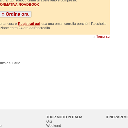
 ora" qui sotto, dichiari di avere letto e compreso:
NFORMATIVA ROADBOOK
sei ancora »
Registrati qui
, usa una email corretta perchè il Pacchetto
azione entro 24 ore dall'accredito.
»
Torna su
uito del Lario
TOUR MOTO IN ITALIA
ITINERARI M
Gite
e
Weekend