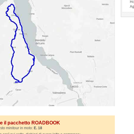
Ho
Ag
ile il pacchetto ROADBOOK
sto minitour in moto:
E. 18