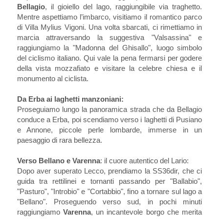
Bellagio
, il gioiello del lago, raggiungibile via traghetto.
Mentre aspettiamo l’imbarco, visitiamo il romantico parco
di Villa Mylius Vigoni. Una volta sbarcati, ci rimettiamo in
marcia attraversando la suggestiva "Valsassina" e
raggiungiamo la "Madonna del Ghisallo", luogo simbolo
del ciclismo italiano. Qui vale la pena fermarsi per godere
della vista mozzafiato e visitare la celebre chiesa e il
monumento al ciclista.
Da Erba ai laghetti manzoniani:
Proseguiamo lungo la panoramica strada che da Bellagio
conduce a Erba, poi scendiamo verso i laghetti di Pusiano
e Annone, piccole perle lombarde, immerse in un
paesaggio di rara bellezza.
Verso Bellano e Varenna
: il cuore autentico del Lario:
Dopo aver superato Lecco, prendiamo la SS36dir, che ci
guida tra rettilinei e tornanti passando per "Ballabio",
"Pasturo", "Introbio" e "Cortabbio", fino a tornare sul lago a
"Bellano". Proseguendo verso sud, in pochi minuti
raggiungiamo
Varenna
, un incantevole borgo che merita