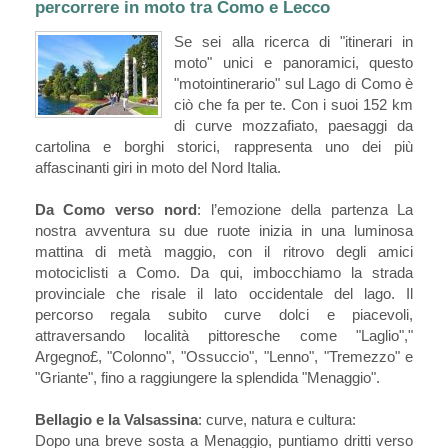
percorrere in moto tra Como e Lecco
Se sei alla ricerca di "itinerari in
moto" unici e panoramici, questo
"motointinerario" sul Lago di Como è
ciò che fa per te. Con i suoi 152 km
di curve mozzafiato, paesaggi da
cartolina e borghi storici, rappresenta uno dei più
affascinanti giri in moto del Nord Italia.
Da Como verso nord
: l’emozione della partenza La
nostra avventura su due ruote inizia in una luminosa
mattina di metà maggio, con il ritrovo degli amici
motociclisti a Como. Da qui, imbocchiamo la strada
provinciale che risale il lato occidentale del lago. Il
percorso regala subito curve dolci e piacevoli,
attraversando località pittoresche come "Laglio","
Argegno£, "Colonno", "Ossuccio", "Lenno", "Tremezzo" e
"Griante", fino a raggiungere la splendida "Menaggio".
Bellagio e la Valsassina
: curve, natura e cultura:
Dopo una breve sosta a Menaggio, puntiamo dritti verso