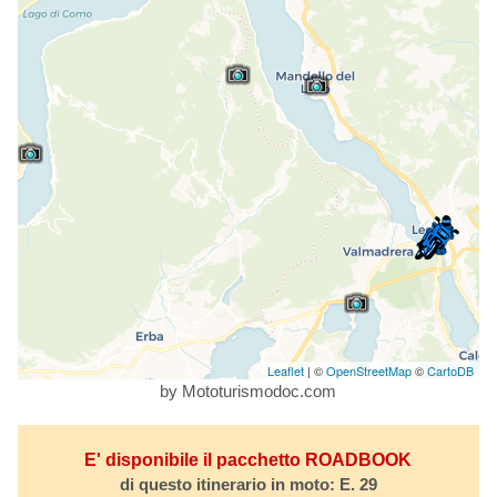
Leaflet
| ©
OpenStreetMap
©
CartoDB
by Mototurismodoc.com
E' disponibile il pacchetto ROADBOOK
di questo itinerario in moto: E. 29